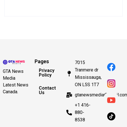
Pages
7015
Tranmere dr
Privacy
GTA News
Policy
Mississauga,
Media
ON L5S 1T7
Latest News
Contact
Canada.
Us
gtanewsmedia@gmail.co
+1 416-
880-
8538