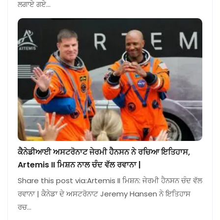
ਲਗਾਏ ਗਏ…
ਕੈਨੇਡੀਆਈ ਅਸਟਰੋਨਾਟ ਜੇਰਮੀ ਹੈਨਸਨ ਨੇ ਰਚਿਆ ਇਤਿਹਾਸ,
Artemis II ਮਿਸ਼ਨ ਨਾਲ ਚੰਦ ਵੱਲ ਰਵਾਨਾ |
Share this post via:Artemis II ਮਿਸ਼ਨ: ਜੇਰਮੀ ਹੈਨਸਨ ਚੰਦ ਵੱਲ
ਰਵਾਨਾ | ਕੈਨੇਡਾ ਦੇ ਅਸਟਰੋਨਾਟ Jeremy Hansen ਨੇ ਇਤਿਹਾਸ
ਰਚ…