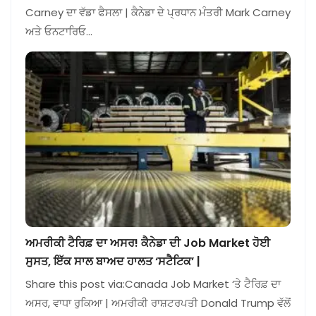
Carney ਦਾ ਵੱਡਾ ਫੈਸਲਾ | ਕੈਨੇਡਾ ਦੇ ਪ੍ਰਧਾਨ ਮੰਤਰੀ Mark Carney
ਅਤੇ ਓਨਟਾਰਿਓ…
ਅਮਰੀਕੀ ਟੈਰਿਫ਼ ਦਾ ਅਸਰ! ਕੈਨੇਡਾ ਦੀ Job Market ਹੋਈ
ਸੁਸਤ, ਇੱਕ ਸਾਲ ਬਾਅਦ ਹਾਲਤ ‘ਸਟੈਟਿਕ’ |
Share this post via:Canada Job Market ‘ਤੇ ਟੈਰਿਫ਼ ਦਾ
ਅਸਰ, ਵਾਧਾ ਰੁਕਿਆ | ਅਮਰੀਕੀ ਰਾਸ਼ਟਰਪਤੀ Donald Trump ਵੱਲੋਂ