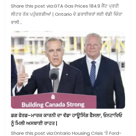
Share this post via:GTA Gas Prices 184.9 ਸੈਂਟ ਪ੍ਰਤੀ
ਲੀਟਰ ਤੱਕ ਪਹੁੰਚਣਗੀਆਂ | Ontario ਦੇ ਡਰਾਈਵਰਾਂ ਲਈ ਵੱਡੀ ਚਿੰਤਾ
ਵਾਲੀ…
ਡਗ ਫੋਰਡ–ਮਾਰਕ ਕਾਰਨੀ ਦਾ ਵੱਡਾ ਹਾਊਸਿੰਗ ਫੈਸਲਾ, ਓਨਟਾਰਿਓ
ਨੂੰ ਮਿਲੀ ਅਸਥਾਈ ਰਾਹਤ |
Share this post via:Ontario Housing Crisis ‘ਤੇ Ford-