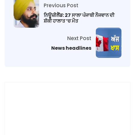
Previous Post
ਨਿਊਜ਼ੀਲੈਂਡ: 27 ਸਾਲਾ ਪੰਜਾਬੀ ਨੌਜਵਾਨ ਦੀ
ਸ਼ੱਕੀ ਹਾਲਾਤ ’ਚ ਮੌਤ
Next Post
News headlines