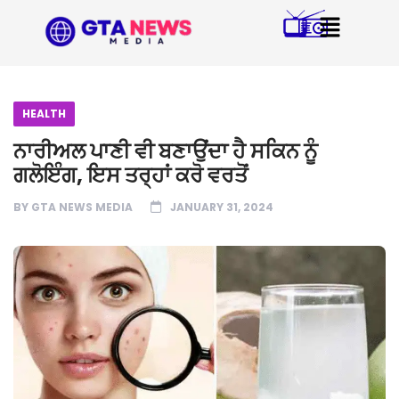
HEALTH
ਨਾਰੀਅਲ ਪਾਣੀ ਵੀ ਬਣਾਉਂਦਾ ਹੈ ਸਕਿਨ ਨੂੰ
ਗਲੋਇੰਗ, ਇਸ ਤਰ੍ਹਾਂ ਕਰੋ ਵਰਤੋਂ
BY
GTA NEWS MEDIA
JANUARY 31, 2024