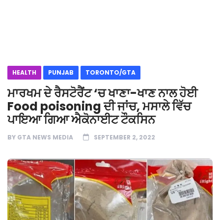
HEALTH
PUNJAB
TORONTO/GTA
ਮਾਰਖਮ ਦੇ ਰੈਸਟੋਰੈਂਟ ‘ਚ ਖਾਣਾ-ਖਾਣ ਨਾਲ ਹੋਈ
Food poisoning ਦੀ ਜਾਂਚ, ਮਸਾਲੇ ਵਿੱਚ
ਪਾਇਆ ਗਿਆ ਐਕੋਨਾਈਟ ਟੌਕਸਿਨ
BY
GTA NEWS MEDIA
SEPTEMBER 2, 2022