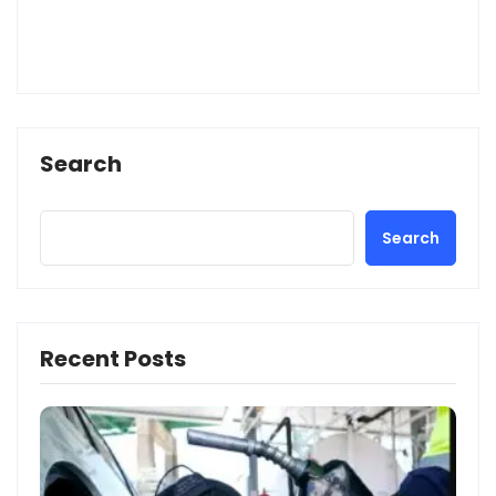
Search
Search
Recent Posts