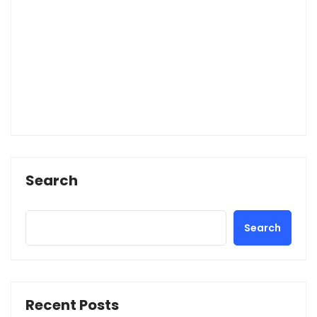
Search
Search
Recent Posts