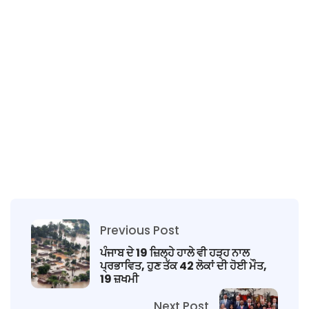
Previous Post
ਪੰਜਾਬ ਦੇ 19 ਜ਼ਿਲ੍ਹੇ ਹਾਲੇ ਵੀ ਹੜ੍ਹ ਨਾਲ
ਪ੍ਰਭਾਵਿਤ, ਹੁਣ ਤੱਕ 42 ਲੋਕਾਂ ਦੀ ਹੋਈ ਮੌਤ,
19 ਜ਼ਖਮੀ
Next Post