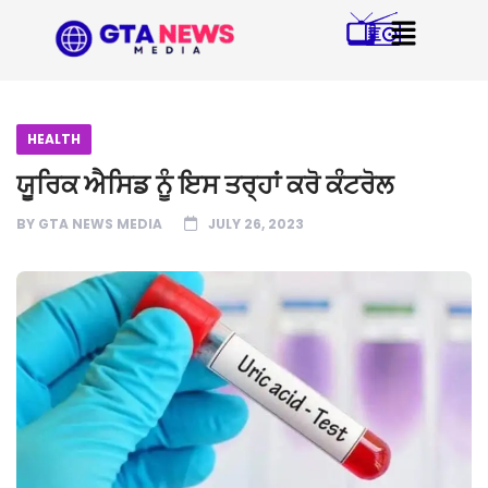
HEALTH
ਯੂਰਿਕ ਐਸਿਡ ਨੂੰ ਇਸ ਤਰ੍ਹਾਂ ਕਰੋ ਕੰਟਰੋਲ
BY
GTA NEWS MEDIA
JULY 26, 2023