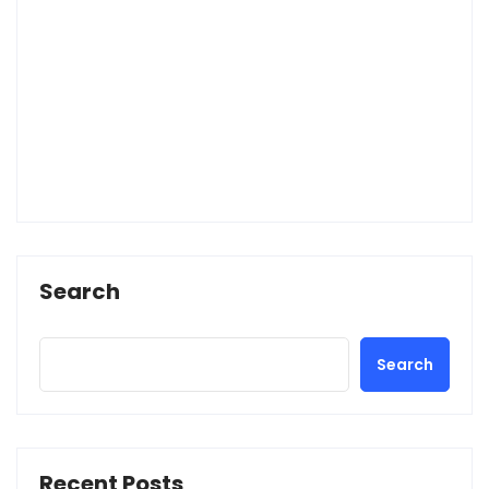
Search
Search
Recent Posts