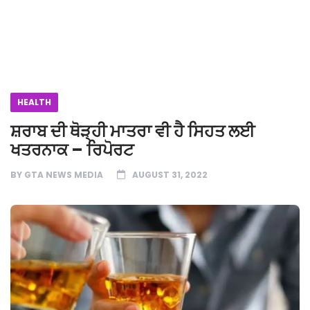
HEALTH
ਸ਼ਰਾਬ ਦੀ ਥੋੜ੍ਹੀ ਮਾਤਰਾ ਵੀ ਹੈ ਸਿਹਤ ਲਈ
ਖਤਰਨਾਕ – ਰਿਪੋਰਟ
BY
GTA NEWS MEDIA
AUGUST 31, 2022