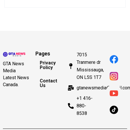
Pages
7015
Tranmere dr
Privacy
GTA News
Policy
Mississauga,
Media
ON L5S 1T7
Latest News
Contact
Canada.
Us
gtanewsmedia@gmail.co
+1 416-
880-
8538