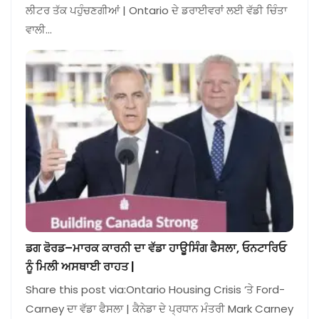
ਲੀਟਰ ਤੱਕ ਪਹੁੰਚਣਗੀਆਂ | Ontario ਦੇ ਡਰਾਈਵਰਾਂ ਲਈ ਵੱਡੀ ਚਿੰਤਾ
ਵਾਲੀ…
ਡਗ ਫੋਰਡ–ਮਾਰਕ ਕਾਰਨੀ ਦਾ ਵੱਡਾ ਹਾਊਸਿੰਗ ਫੈਸਲਾ, ਓਨਟਾਰਿਓ
ਨੂੰ ਮਿਲੀ ਅਸਥਾਈ ਰਾਹਤ |
Share this post via:Ontario Housing Crisis ‘ਤੇ Ford-
Carney ਦਾ ਵੱਡਾ ਫੈਸਲਾ | ਕੈਨੇਡਾ ਦੇ ਪ੍ਰਧਾਨ ਮੰਤਰੀ Mark Carney