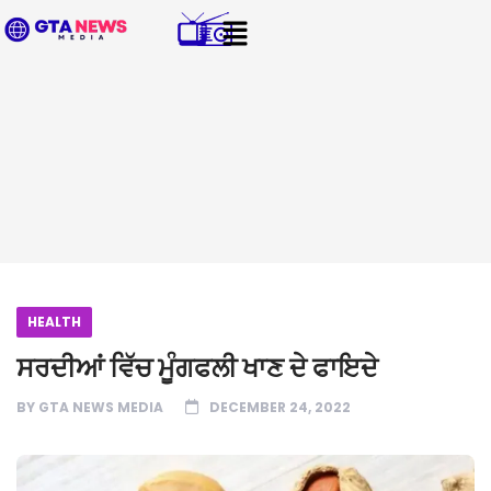
HEALTH
ਸਰਦੀਆਂ ਵਿੱਚ ਮੂੰਗਫਲੀ ਖਾਣ ਦੇ ਫਾਇਦੇ
BY
GTA NEWS MEDIA
DECEMBER 24, 2022