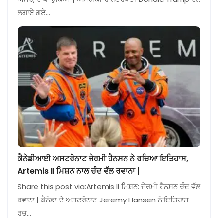
ਲਗਾਏ ਗਏ…
ਕੈਨੇਡੀਆਈ ਅਸਟਰੋਨਾਟ ਜੇਰਮੀ ਹੈਨਸਨ ਨੇ ਰਚਿਆ ਇਤਿਹਾਸ,
Artemis II ਮਿਸ਼ਨ ਨਾਲ ਚੰਦ ਵੱਲ ਰਵਾਨਾ |
Share this post via:Artemis II ਮਿਸ਼ਨ: ਜੇਰਮੀ ਹੈਨਸਨ ਚੰਦ ਵੱਲ
ਰਵਾਨਾ | ਕੈਨੇਡਾ ਦੇ ਅਸਟਰੋਨਾਟ Jeremy Hansen ਨੇ ਇਤਿਹਾਸ
ਰਚ…