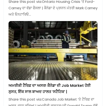
Share this post via:Ontario Housing Crisis ‘ਤੇ Ford-
Carney ਦਾ ਵੱਡਾ ਫੈਸਲਾ | ਕੈਨੇਡਾ ਦੇ ਪ੍ਰਧਾਨ ਮੰਤਰੀ Mark Carney
ਅਤੇ ਓਨਟਾਰਿਓ…
ਅਮਰੀਕੀ ਟੈਰਿਫ਼ ਦਾ ਅਸਰ! ਕੈਨੇਡਾ ਦੀ Job Market ਹੋਈ
ਸੁਸਤ, ਇੱਕ ਸਾਲ ਬਾਅਦ ਹਾਲਤ ‘ਸਟੈਟਿਕ’ |
Share this post via:Canada Job Market ‘ਤੇ ਟੈਰਿਫ਼ ਦਾ
ਅਸਰ, ਵਾਧਾ ਰੁਕਿਆ | ਅਮਰੀਕੀ ਰਾਸ਼ਟਰਪਤੀ Donald Trump ਵੱਲੋਂ