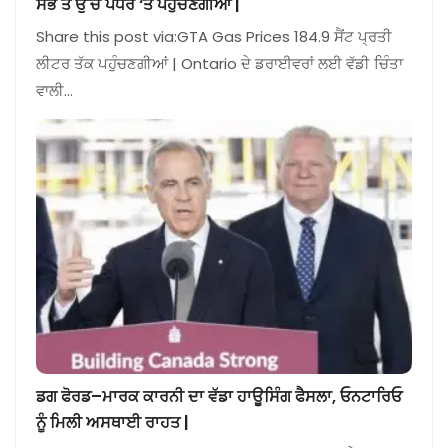
ਸਭ ਤੋਂ ਉੱਚੇ ਪੱਧਰ ‘ਤੇ ਪਹੁੰਚਣਗੀਆਂ |
Share this post via:GTA Gas Prices 184.9 ਸੈਂਟ ਪ੍ਰਤੀ
ਲੀਟਰ ਤੱਕ ਪਹੁੰਚਣਗੀਆਂ | Ontario ਦੇ ਡਰਾਈਵਰਾਂ ਲਈ ਵੱਡੀ ਚਿੰਤਾ
ਵਾਲੀ…
ਡਗ ਫੋਰਡ–ਮਾਰਕ ਕਾਰਨੀ ਦਾ ਵੱਡਾ ਹਾਊਸਿੰਗ ਫੈਸਲਾ, ਓਨਟਾਰਿਓ
ਨੂੰ ਮਿਲੀ ਅਸਥਾਈ ਰਾਹਤ |