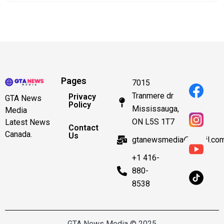
Pages
7015
Tranmere dr
Privacy
GTA News
Policy
Mississauga,
Media
ON L5S 1T7
Latest News
Contact
Canada.
Us
gtanewsmedia@gmail.co
+1 416-
880-
8538
GTA News Media © 2025