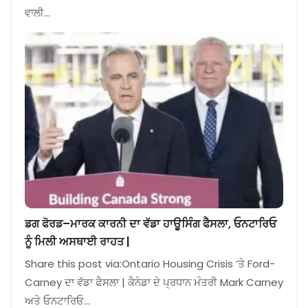
ਵਾਲੀ…
ਡਗ ਫੋਰਡ–ਮਾਰਕ ਕਾਰਨੀ ਦਾ ਵੱਡਾ ਹਾਊਸਿੰਗ ਫੈਸਲਾ, ਓਨਟਾਰਿਓ
ਨੂੰ ਮਿਲੀ ਅਸਥਾਈ ਰਾਹਤ |
Share this post via:Ontario Housing Crisis ‘ਤੇ Ford-
Carney ਦਾ ਵੱਡਾ ਫੈਸਲਾ | ਕੈਨੇਡਾ ਦੇ ਪ੍ਰਧਾਨ ਮੰਤਰੀ Mark Carney
ਅਤੇ ਓਨਟਾਰਿਓ…