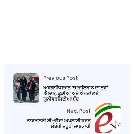
Previous Post
ਅਫਗਾਨਿਸਤਾਨ ‘ਚ ਤਾਲਿਬਾਨ ਦਾ ਨਵਾਂ
ਐਲਾਨ, ਕੁੜੀਆਂ ਅਤੇ ਔਰਤਾਂ ਲਈ
ਯੂਨੀਵਰਸਿਟੀਆਂ ਬੰਦ
Next Post
ਭਾਰਤ ਲਈ ਈ-ਵੀਜ਼ਾ ਅਪਲਾਈ ਕਰਨ
ਸੰਬੰਧੀ ਜ਼ਰੂਰੀ ਜਾਣਕਾਰੀ