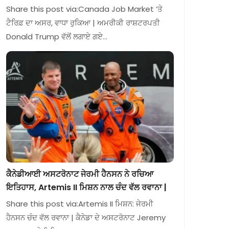
Share this post via:Canada Job Market ‘ਤੇ
ਟੈਰਿਫ਼ ਦਾ ਅਸਰ, ਵਾਧਾ ਰੁਕਿਆ | ਅਮਰੀਕੀ ਰਾਸ਼ਟਰਪਤੀ
Donald Trump ਵੱਲੋਂ ਲਗਾਏ ਗਏ…
ਕੈਨੇਡੀਆਈ ਅਸਟਰੋਨਾਟ ਜੇਰਮੀ ਹੈਨਸਨ ਨੇ ਰਚਿਆ
ਇਤਿਹਾਸ, Artemis II ਮਿਸ਼ਨ ਨਾਲ ਚੰਦ ਵੱਲ ਰਵਾਨਾ |
Share this post via:Artemis II ਮਿਸ਼ਨ: ਜੇਰਮੀ
ਹੈਨਸਨ ਚੰਦ ਵੱਲ ਰਵਾਨਾ | ਕੈਨੇਡਾ ਦੇ ਅਸਟਰੋਨਾਟ Jeremy