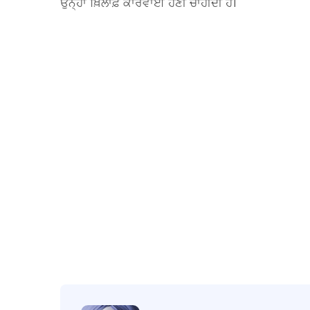
ਉਨ੍ਹਾਂ ਖ਼ਿਲਾਫ਼ ਕਾਰਵਾਈ ਹੋਣੀ ਚਾਹੀਦੀ ਹੈ।