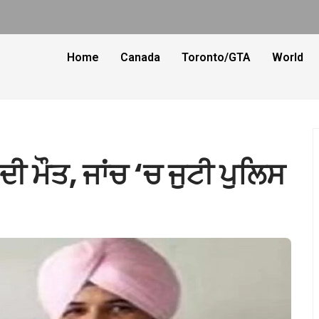
Home
Canada
Toronto/GTA
World
ਦੀ ਮੌਤ, ਜਾਂਚ ‘ਚ ਜੁਟੀ ਪੁਲਿਸ