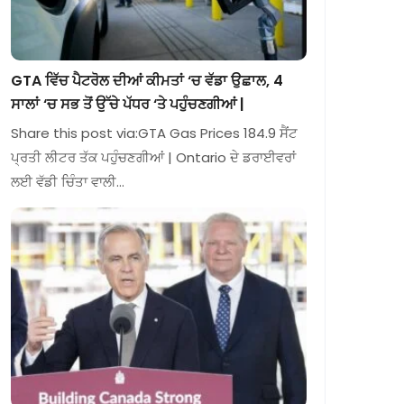
GTA ਵਿੱਚ ਪੈਟਰੋਲ ਦੀਆਂ ਕੀਮਤਾਂ ‘ਚ ਵੱਡਾ ਉਛਾਲ, 4
ਸਾਲਾਂ ‘ਚ ਸਭ ਤੋਂ ਉੱਚੇ ਪੱਧਰ ‘ਤੇ ਪਹੁੰਚਣਗੀਆਂ |
Share this post via:GTA Gas Prices 184.9 ਸੈਂਟ
ਪ੍ਰਤੀ ਲੀਟਰ ਤੱਕ ਪਹੁੰਚਣਗੀਆਂ | Ontario ਦੇ ਡਰਾਈਵਰਾਂ
ਲਈ ਵੱਡੀ ਚਿੰਤਾ ਵਾਲੀ…