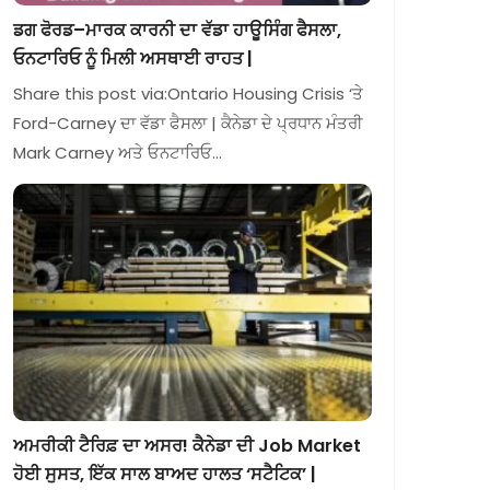
ਡਗ ਫੋਰਡ–ਮਾਰਕ ਕਾਰਨੀ ਦਾ ਵੱਡਾ ਹਾਊਸਿੰਗ ਫੈਸਲਾ,
ਓਨਟਾਰਿਓ ਨੂੰ ਮਿਲੀ ਅਸਥਾਈ ਰਾਹਤ |
Share this post via:Ontario Housing Crisis ‘ਤੇ
Ford-Carney ਦਾ ਵੱਡਾ ਫੈਸਲਾ | ਕੈਨੇਡਾ ਦੇ ਪ੍ਰਧਾਨ ਮੰਤਰੀ
Mark Carney ਅਤੇ ਓਨਟਾਰਿਓ…
ਅਮਰੀਕੀ ਟੈਰਿਫ਼ ਦਾ ਅਸਰ! ਕੈਨੇਡਾ ਦੀ Job Market
ਹੋਈ ਸੁਸਤ, ਇੱਕ ਸਾਲ ਬਾਅਦ ਹਾਲਤ ‘ਸਟੈਟਿਕ’ |