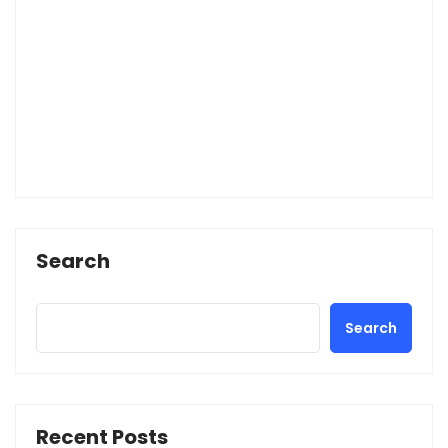
Search
Search
Recent Posts