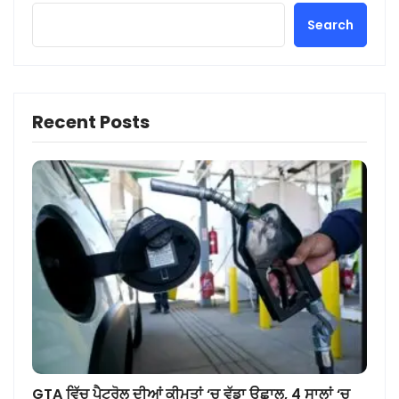
Search
Recent Posts
GTA ਵਿੱਚ ਪੈਟਰੋਲ ਦੀਆਂ ਕੀਮਤਾਂ ‘ਚ ਵੱਡਾ ਉਛਾਲ, 4 ਸਾਲਾਂ ‘ਚ