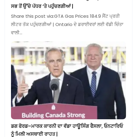
ਸਭ ਤੋਂ ਉੱਚੇ ਪੱਧਰ ‘ਤੇ ਪਹੁੰਚਣਗੀਆਂ |
Share this post via:GTA Gas Prices 184.9 ਸੈਂਟ ਪ੍ਰਤੀ
ਲੀਟਰ ਤੱਕ ਪਹੁੰਚਣਗੀਆਂ | Ontario ਦੇ ਡਰਾਈਵਰਾਂ ਲਈ ਵੱਡੀ ਚਿੰਤਾ
ਵਾਲੀ…
ਡਗ ਫੋਰਡ–ਮਾਰਕ ਕਾਰਨੀ ਦਾ ਵੱਡਾ ਹਾਊਸਿੰਗ ਫੈਸਲਾ, ਓਨਟਾਰਿਓ
ਨੂੰ ਮਿਲੀ ਅਸਥਾਈ ਰਾਹਤ |