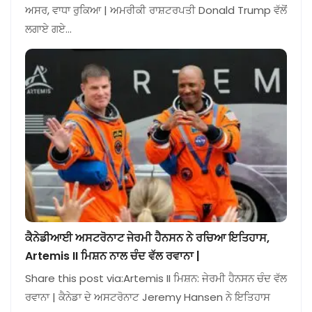
ਅਸਰ, ਵਾਧਾ ਰੁਕਿਆ | ਅਮਰੀਕੀ ਰਾਸ਼ਟਰਪਤੀ Donald Trump ਵੱਲੋਂ
ਲਗਾਏ ਗਏ…
ਕੈਨੇਡੀਆਈ ਅਸਟਰੋਨਾਟ ਜੇਰਮੀ ਹੈਨਸਨ ਨੇ ਰਚਿਆ ਇਤਿਹਾਸ,
Artemis II ਮਿਸ਼ਨ ਨਾਲ ਚੰਦ ਵੱਲ ਰਵਾਨਾ |
Share this post via:Artemis II ਮਿਸ਼ਨ: ਜੇਰਮੀ ਹੈਨਸਨ ਚੰਦ ਵੱਲ
ਰਵਾਨਾ | ਕੈਨੇਡਾ ਦੇ ਅਸਟਰੋਨਾਟ Jeremy Hansen ਨੇ ਇਤਿਹਾਸ