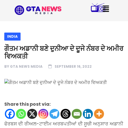
INDIA
ਗੌਤਮ ਅਡਾਨੀ ਬਣੇ ਦੁਨੀਆ ਦੇ ਦੂਜੇ ਨੰਬਰ ਦੇ ਅਮੀਰ
ਵਿਅਕਤੀ
BY
GTA NEWS MEDIA
SEPTEMBER 16, 2022
Share this post via:
ਫੋਰਬਸ ਦੀ ਰੀਅਲ-ਟਾਈਮ ਅਰਬਪਤੀਆਂ ਦੀ ਸੂਚੀ ਅਨੁਸਾਰ ਅਡਾਨੀ