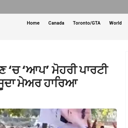
Home
Canada
Toronto/GTA
World
ੋਣ ‘ਚ ‘ਆਪ’ ਮੋਹਰੀ ਪਾਰਟੀ
ੌਜੂਦਾ ਮੇਅਰ ਹਾਰਿਆ