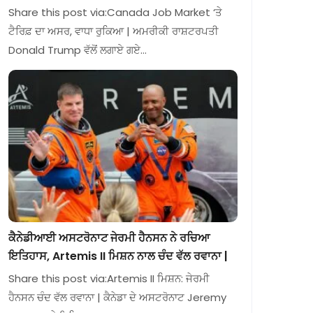
Share this post via:Canada Job Market ‘ਤੇ
ਟੈਰਿਫ਼ ਦਾ ਅਸਰ, ਵਾਧਾ ਰੁਕਿਆ | ਅਮਰੀਕੀ ਰਾਸ਼ਟਰਪਤੀ
Donald Trump ਵੱਲੋਂ ਲਗਾਏ ਗਏ…
ਕੈਨੇਡੀਆਈ ਅਸਟਰੋਨਾਟ ਜੇਰਮੀ ਹੈਨਸਨ ਨੇ ਰਚਿਆ
ਇਤਿਹਾਸ, Artemis II ਮਿਸ਼ਨ ਨਾਲ ਚੰਦ ਵੱਲ ਰਵਾਨਾ |
Share this post via:Artemis II ਮਿਸ਼ਨ: ਜੇਰਮੀ
ਹੈਨਸਨ ਚੰਦ ਵੱਲ ਰਵਾਨਾ | ਕੈਨੇਡਾ ਦੇ ਅਸਟਰੋਨਾਟ Jeremy