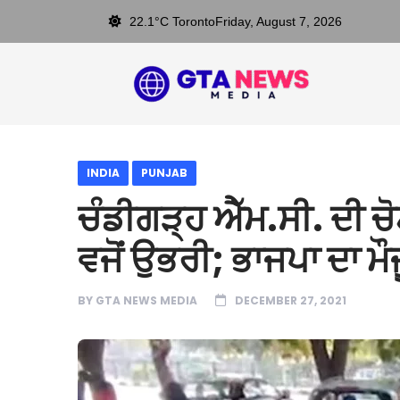
22.1°C Toronto
Friday, August 7, 2026
INDIA
PUNJAB
ਚੰਡੀਗੜ੍ਹ ਐੱਮ.ਸੀ. ਦੀ ਚ
ਵਜੋਂ ਉਭਰੀ; ਭਾਜਪਾ ਦਾ ਮ
BY
GTA NEWS MEDIA
DECEMBER 27, 2021