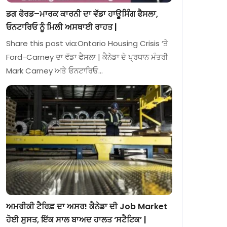
ਡਗ ਫੋਰਡ–ਮਾਰਕ ਕਾਰਨੀ ਦਾ ਵੱਡਾ ਹਾਊਸਿੰਗ ਫੈਸਲਾ,
ਓਨਟਾਰਿਓ ਨੂੰ ਮਿਲੀ ਅਸਥਾਈ ਰਾਹਤ |
Share this post via:Ontario Housing Crisis ‘ਤੇ
Ford-Carney ਦਾ ਵੱਡਾ ਫੈਸਲਾ | ਕੈਨੇਡਾ ਦੇ ਪ੍ਰਧਾਨ ਮੰਤਰੀ
Mark Carney ਅਤੇ ਓਨਟਾਰਿਓ…
ਅਮਰੀਕੀ ਟੈਰਿਫ਼ ਦਾ ਅਸਰ! ਕੈਨੇਡਾ ਦੀ Job Market
ਹੋਈ ਸੁਸਤ, ਇੱਕ ਸਾਲ ਬਾਅਦ ਹਾਲਤ ‘ਸਟੈਟਿਕ’ |