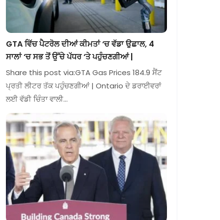
GTA ਵਿੱਚ ਪੈਟਰੋਲ ਦੀਆਂ ਕੀਮਤਾਂ ‘ਚ ਵੱਡਾ ਉਛਾਲ, 4
ਸਾਲਾਂ ‘ਚ ਸਭ ਤੋਂ ਉੱਚੇ ਪੱਧਰ ‘ਤੇ ਪਹੁੰਚਣਗੀਆਂ |
Share this post via:GTA Gas Prices 184.9 ਸੈਂਟ
ਪ੍ਰਤੀ ਲੀਟਰ ਤੱਕ ਪਹੁੰਚਣਗੀਆਂ | Ontario ਦੇ ਡਰਾਈਵਰਾਂ
ਲਈ ਵੱਡੀ ਚਿੰਤਾ ਵਾਲੀ…