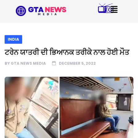
INDIA
ਟਰੇਨ ਯਾਤਰੀ ਦੀ ਭਿਆਨਕ ਤਰੀਕੇ ਨਾਲ ਹੋਈ ਮੌਤ
BY
GTA NEWS MEDIA
DECEMBER 5, 2022