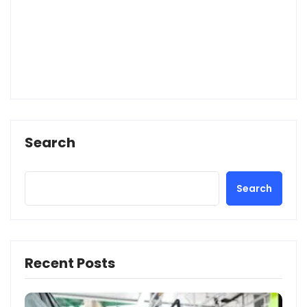
Search
Search
Recent Posts