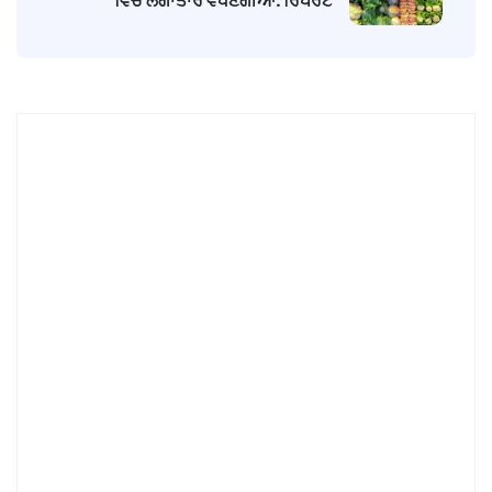
ਵਿੱਚ ਲਗਾਤਾਰ ਵਧਣਗੀਆਂ: ਰਿਪੋਰਟ