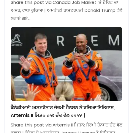
Share this post via:Canada Job Market ‘ਤੇ ਟੈਰਿਫ਼ ਦਾ
ਅਸਰ, ਵਾਧਾ ਰੁਕਿਆ | ਅਮਰੀਕੀ ਰਾਸ਼ਟਰਪਤੀ Donald Trump ਵੱਲੋਂ
ਲਗਾਏ ਗਏ…
ਕੈਨੇਡੀਆਈ ਅਸਟਰੋਨਾਟ ਜੇਰਮੀ ਹੈਨਸਨ ਨੇ ਰਚਿਆ ਇਤਿਹਾਸ,
Artemis II ਮਿਸ਼ਨ ਨਾਲ ਚੰਦ ਵੱਲ ਰਵਾਨਾ |
Share this post via:Artemis II ਮਿਸ਼ਨ: ਜੇਰਮੀ ਹੈਨਸਨ ਚੰਦ ਵੱਲ
ਰਵਾਨਾ | ਕੈਨੇਡਾ ਦੇ ਅਸਟਰੋਨਾਟ Jeremy Hansen ਨੇ ਇਤਿਹਾਸ