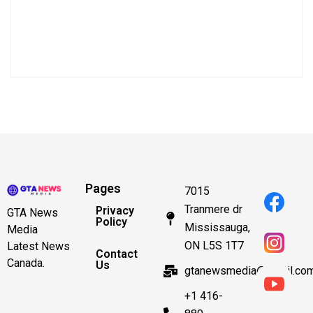
Pages
7015
Tranmere dr
Privacy
GTA News
Policy
Mississauga,
Media
ON L5S 1T7
Latest News
Contact
Canada.
Us
gtanewsmedia@gmail.co
+1 416-