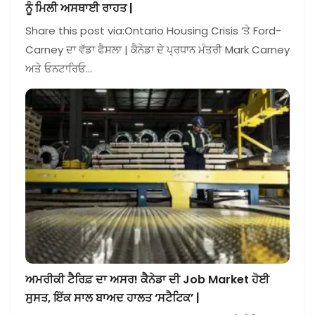
ਨੂੰ ਮਿਲੀ ਅਸਥਾਈ ਰਾਹਤ |
Share this post via:Ontario Housing Crisis ‘ਤੇ Ford-
Carney ਦਾ ਵੱਡਾ ਫੈਸਲਾ | ਕੈਨੇਡਾ ਦੇ ਪ੍ਰਧਾਨ ਮੰਤਰੀ Mark Carney
ਅਤੇ ਓਨਟਾਰਿਓ…
ਅਮਰੀਕੀ ਟੈਰਿਫ਼ ਦਾ ਅਸਰ! ਕੈਨੇਡਾ ਦੀ Job Market ਹੋਈ
ਸੁਸਤ, ਇੱਕ ਸਾਲ ਬਾਅਦ ਹਾਲਤ ‘ਸਟੈਟਿਕ’ |