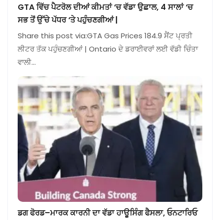
GTA ਵਿੱਚ ਪੈਟਰੋਲ ਦੀਆਂ ਕੀਮਤਾਂ ‘ਚ ਵੱਡਾ ਉਛਾਲ, 4 ਸਾਲਾਂ ‘ਚ
ਸਭ ਤੋਂ ਉੱਚੇ ਪੱਧਰ ‘ਤੇ ਪਹੁੰਚਣਗੀਆਂ |
Share this post via:GTA Gas Prices 184.9 ਸੈਂਟ ਪ੍ਰਤੀ
ਲੀਟਰ ਤੱਕ ਪਹੁੰਚਣਗੀਆਂ | Ontario ਦੇ ਡਰਾਈਵਰਾਂ ਲਈ ਵੱਡੀ ਚਿੰਤਾ
ਵਾਲੀ…
ਡਗ ਫੋਰਡ–ਮਾਰਕ ਕਾਰਨੀ ਦਾ ਵੱਡਾ ਹਾਊਸਿੰਗ ਫੈਸਲਾ, ਓਨਟਾਰਿਓ