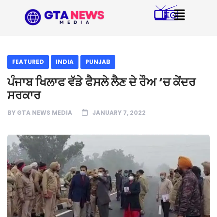
FEATURED
INDIA
PUNJAB
ਪੰਜਾਬ ਖਿਲਾਫ ਵੱਡੇ ਫੈਸਲੇ ਲੈਣ ਦੇ ਰੌਅ ‘ਚ ਕੇਂਦਰ
ਸਰਕਾਰ
BY
GTA NEWS MEDIA
JANUARY 7, 2022