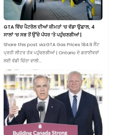
GTA ਵਿੱਚ ਪੈਟਰੋਲ ਦੀਆਂ ਕੀਮਤਾਂ ‘ਚ ਵੱਡਾ ਉਛਾਲ, 4
ਸਾਲਾਂ ‘ਚ ਸਭ ਤੋਂ ਉੱਚੇ ਪੱਧਰ ‘ਤੇ ਪਹੁੰਚਣਗੀਆਂ |
Share this post via:GTA Gas Prices 184.9 ਸੈਂਟ
ਪ੍ਰਤੀ ਲੀਟਰ ਤੱਕ ਪਹੁੰਚਣਗੀਆਂ | Ontario ਦੇ ਡਰਾਈਵਰਾਂ
ਲਈ ਵੱਡੀ ਚਿੰਤਾ ਵਾਲੀ…