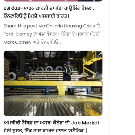
ਡਗ ਫੋਰਡ–ਮਾਰਕ ਕਾਰਨੀ ਦਾ ਵੱਡਾ ਹਾਊਸਿੰਗ ਫੈਸਲਾ,
ਓਨਟਾਰਿਓ ਨੂੰ ਮਿਲੀ ਅਸਥਾਈ ਰਾਹਤ |
Share this post via:Ontario Housing Crisis ‘ਤੇ
Ford-Carney ਦਾ ਵੱਡਾ ਫੈਸਲਾ | ਕੈਨੇਡਾ ਦੇ ਪ੍ਰਧਾਨ ਮੰਤਰੀ
Mark Carney ਅਤੇ ਓਨਟਾਰਿਓ…
ਅਮਰੀਕੀ ਟੈਰਿਫ਼ ਦਾ ਅਸਰ! ਕੈਨੇਡਾ ਦੀ Job Market
ਹੋਈ ਸੁਸਤ, ਇੱਕ ਸਾਲ ਬਾਅਦ ਹਾਲਤ ‘ਸਟੈਟਿਕ’ |