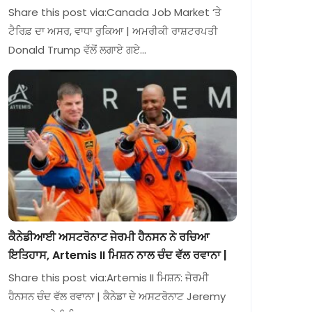
Share this post via:Canada Job Market ‘ਤੇ
ਟੈਰਿਫ਼ ਦਾ ਅਸਰ, ਵਾਧਾ ਰੁਕਿਆ | ਅਮਰੀਕੀ ਰਾਸ਼ਟਰਪਤੀ
Donald Trump ਵੱਲੋਂ ਲਗਾਏ ਗਏ…
ਕੈਨੇਡੀਆਈ ਅਸਟਰੋਨਾਟ ਜੇਰਮੀ ਹੈਨਸਨ ਨੇ ਰਚਿਆ
ਇਤਿਹਾਸ, Artemis II ਮਿਸ਼ਨ ਨਾਲ ਚੰਦ ਵੱਲ ਰਵਾਨਾ |
Share this post via:Artemis II ਮਿਸ਼ਨ: ਜੇਰਮੀ
ਹੈਨਸਨ ਚੰਦ ਵੱਲ ਰਵਾਨਾ | ਕੈਨੇਡਾ ਦੇ ਅਸਟਰੋਨਾਟ Jeremy