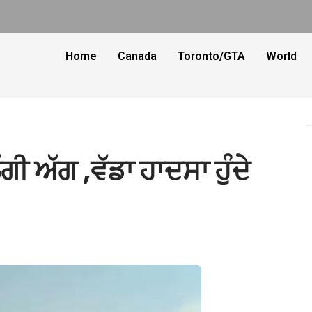
Home
Canada
Toronto/GTA
World
ੀ ਅੱਗ ,ਵੱਡਾ ਹਾਦਸਾ ਹੁੰਦੇ