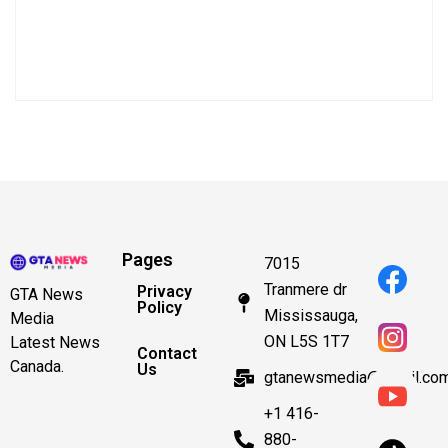
Pages
7015
Tranmere dr
Privacy
GTA News
Policy
Mississauga,
Media
ON L5S 1T7
Latest News
Contact
Canada.
Us
gtanewsmedia@gmail.co
+1 416-
880-