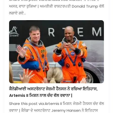
ਅਸਰ, ਵਾਧਾ ਰੁਕਿਆ | ਅਮਰੀਕੀ ਰਾਸ਼ਟਰਪਤੀ Donald Trump ਵੱਲੋਂ
ਲਗਾਏ ਗਏ…
ਕੈਨੇਡੀਆਈ ਅਸਟਰੋਨਾਟ ਜੇਰਮੀ ਹੈਨਸਨ ਨੇ ਰਚਿਆ ਇਤਿਹਾਸ,
Artemis II ਮਿਸ਼ਨ ਨਾਲ ਚੰਦ ਵੱਲ ਰਵਾਨਾ |
Share this post via:Artemis II ਮਿਸ਼ਨ: ਜੇਰਮੀ ਹੈਨਸਨ ਚੰਦ ਵੱਲ
ਰਵਾਨਾ | ਕੈਨੇਡਾ ਦੇ ਅਸਟਰੋਨਾਟ Jeremy Hansen ਨੇ ਇਤਿਹਾਸ