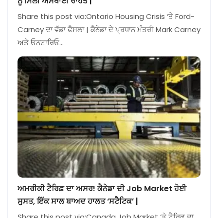
ਨੂੰ ਮਿਲੀ ਅਸਥਾਈ ਰਾਹਤ |
Share this post via:Ontario Housing Crisis ‘ਤੇ Ford-
Carney ਦਾ ਵੱਡਾ ਫੈਸਲਾ | ਕੈਨੇਡਾ ਦੇ ਪ੍ਰਧਾਨ ਮੰਤਰੀ Mark Carney
ਅਤੇ ਓਨਟਾਰਿਓ…
ਅਮਰੀਕੀ ਟੈਰਿਫ਼ ਦਾ ਅਸਰ! ਕੈਨੇਡਾ ਦੀ Job Market ਹੋਈ
ਸੁਸਤ, ਇੱਕ ਸਾਲ ਬਾਅਦ ਹਾਲਤ ‘ਸਟੈਟਿਕ’ |
Share this post via:Canada Job Market ‘ਤੇ ਟੈਰਿਫ਼ ਦਾ