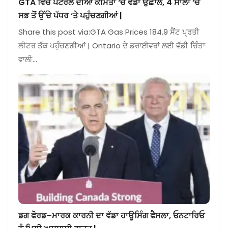
GTA ਵਿੱਚ ਪੈਟਰੋਲ ਦੀਆਂ ਕੀਮਤਾਂ ‘ਚ ਵੱਡਾ ਉਛਾਲ, 4 ਸਾਲਾਂ ‘ਚ
ਸਭ ਤੋਂ ਉੱਚੇ ਪੱਧਰ ‘ਤੇ ਪਹੁੰਚਣਗੀਆਂ |
Share this post via:GTA Gas Prices 184.9 ਸੈਂਟ ਪ੍ਰਤੀ
ਲੀਟਰ ਤੱਕ ਪਹੁੰਚਣਗੀਆਂ | Ontario ਦੇ ਡਰਾਈਵਰਾਂ ਲਈ ਵੱਡੀ ਚਿੰਤਾ
ਵਾਲੀ…
ਡਗ ਫੋਰਡ–ਮਾਰਕ ਕਾਰਨੀ ਦਾ ਵੱਡਾ ਹਾਊਸਿੰਗ ਫੈਸਲਾ, ਓਨਟਾਰਿਓ