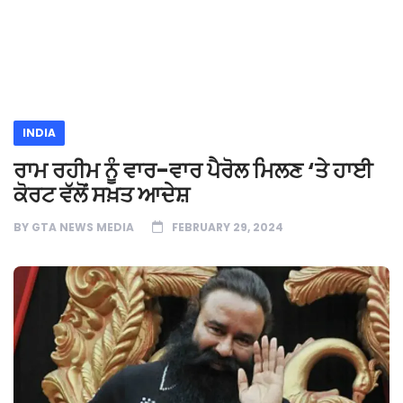
INDIA
ਰਾਮ ਰਹੀਮ ਨੂੰ ਵਾਰ-ਵਾਰ ਪੈਰੋਲ ਮਿਲਣ ‘ਤੇ ਹਾਈ
ਕੋਰਟ ਵੱਲੋਂ ਸਖ਼ਤ ਆਦੇਸ਼
BY
GTA NEWS MEDIA
FEBRUARY 29, 2024