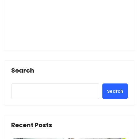
Search
Search
Recent Posts