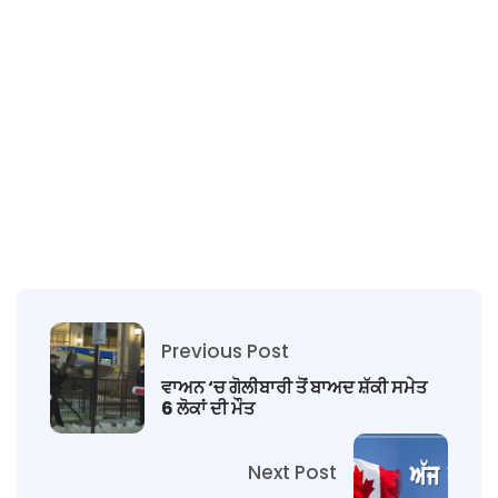
Previous Post
ਵਾਅਨ ‘ਚ ਗੋਲੀਬਾਰੀ ਤੋਂ ਬਾਅਦ ਸ਼ੱਕੀ ਸਮੇਤ
6 ਲੋਕਾਂ ਦੀ ਮੌਤ
Next Post