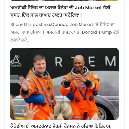
ਅਮਰੀਕੀ ਟੈਰਿਫ਼ ਦਾ ਅਸਰ! ਕੈਨੇਡਾ ਦੀ Job Market ਹੋਈ
ਸੁਸਤ, ਇੱਕ ਸਾਲ ਬਾਅਦ ਹਾਲਤ ‘ਸਟੈਟਿਕ’ |
Share this post via:Canada Job Market ‘ਤੇ ਟੈਰਿਫ਼ ਦਾ
ਅਸਰ, ਵਾਧਾ ਰੁਕਿਆ | ਅਮਰੀਕੀ ਰਾਸ਼ਟਰਪਤੀ Donald Trump ਵੱਲੋਂ
ਲਗਾਏ ਗਏ…
ਕੈਨੇਡੀਆਈ ਅਸਟਰੋਨਾਟ ਜੇਰਮੀ ਹੈਨਸਨ ਨੇ ਰਚਿਆ ਇਤਿਹਾਸ,