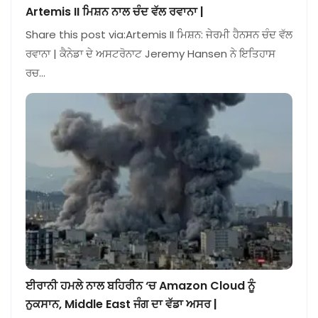
Artemis II ਮਿਸ਼ਨ ਨਾਲ ਚੰਦ ਵੱਲ ਰਵਾਨਾ |
Share this post via:Artemis II ਮਿਸ਼ਨ: ਜੇਰਮੀ ਹੈਨਸਨ ਚੰਦ ਵੱਲ
ਰਵਾਨਾ | ਕੈਨੇਡਾ ਦੇ ਅਸਟਰੋਨਾਟ Jeremy Hansen ਨੇ ਇਤਿਹਾਸ
ਰਚ…
ਈਰਾਨੀ ਹਮਲੇ ਨਾਲ ਬਹਿਰੀਨ ‘ਚ Amazon Cloud ਨੂੰ
ਨੁਕਸਾਨ, Middle East ਜੰਗ ਦਾ ਵੱਡਾ ਅਸਰ |