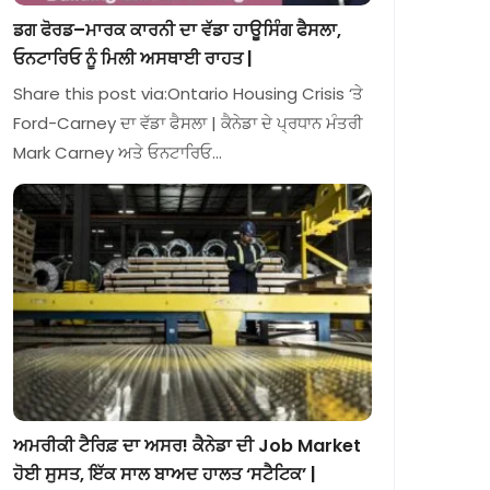
ਡਗ ਫੋਰਡ–ਮਾਰਕ ਕਾਰਨੀ ਦਾ ਵੱਡਾ ਹਾਊਸਿੰਗ ਫੈਸਲਾ,
ਓਨਟਾਰਿਓ ਨੂੰ ਮਿਲੀ ਅਸਥਾਈ ਰਾਹਤ |
Share this post via:Ontario Housing Crisis ‘ਤੇ
Ford-Carney ਦਾ ਵੱਡਾ ਫੈਸਲਾ | ਕੈਨੇਡਾ ਦੇ ਪ੍ਰਧਾਨ ਮੰਤਰੀ
Mark Carney ਅਤੇ ਓਨਟਾਰਿਓ…
ਅਮਰੀਕੀ ਟੈਰਿਫ਼ ਦਾ ਅਸਰ! ਕੈਨੇਡਾ ਦੀ Job Market
ਹੋਈ ਸੁਸਤ, ਇੱਕ ਸਾਲ ਬਾਅਦ ਹਾਲਤ ‘ਸਟੈਟਿਕ’ |