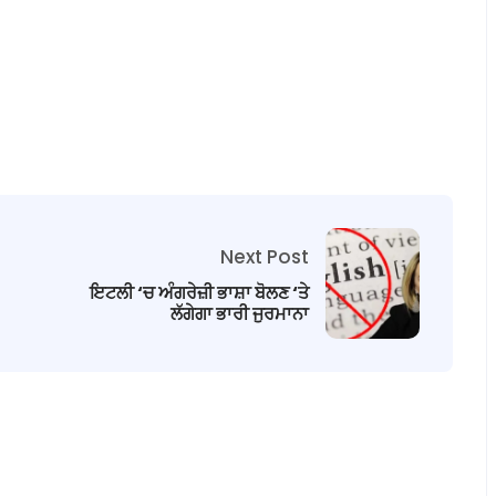
Next Post
ਇਟਲੀ ‘ਚ ਅੰਗਰੇਜ਼ੀ ਭਾਸ਼ਾ ਬੋਲਣ ‘ਤੇ
ਲੱਗੇਗਾ ਭਾਰੀ ਜੁਰਮਾਨਾ