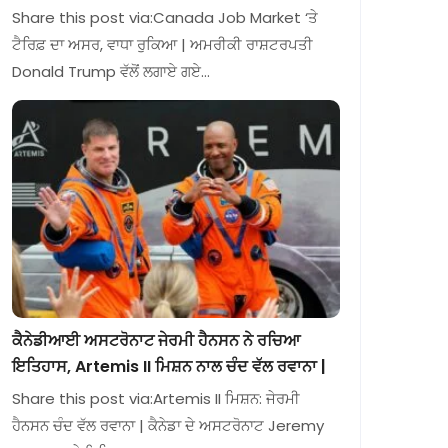
Share this post via:Canada Job Market ‘ਤੇ
ਟੈਰਿਫ਼ ਦਾ ਅਸਰ, ਵਾਧਾ ਰੁਕਿਆ | ਅਮਰੀਕੀ ਰਾਸ਼ਟਰਪਤੀ
Donald Trump ਵੱਲੋਂ ਲਗਾਏ ਗਏ…
ਕੈਨੇਡੀਆਈ ਅਸਟਰੋਨਾਟ ਜੇਰਮੀ ਹੈਨਸਨ ਨੇ ਰਚਿਆ
ਇਤਿਹਾਸ, Artemis II ਮਿਸ਼ਨ ਨਾਲ ਚੰਦ ਵੱਲ ਰਵਾਨਾ |
Share this post via:Artemis II ਮਿਸ਼ਨ: ਜੇਰਮੀ
ਹੈਨਸਨ ਚੰਦ ਵੱਲ ਰਵਾਨਾ | ਕੈਨੇਡਾ ਦੇ ਅਸਟਰੋਨਾਟ Jeremy