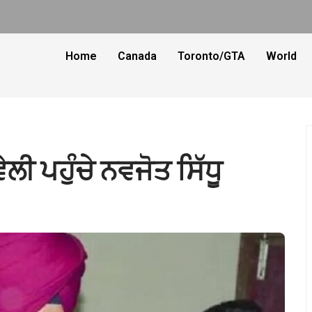
Home
Canada
Toronto/GTA
World
ੇਲੀ ਪਹੁੰਚੇ ਨਵਜੋਤ ਸਿੱਧੂ