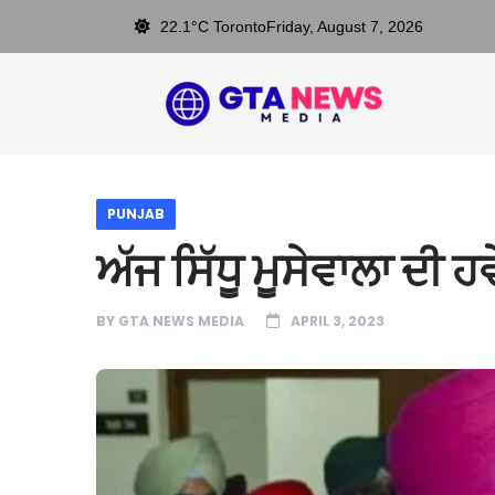
22.1°C Toronto
Friday, August 7, 2026
PUNJAB
ਅੱਜ ਸਿੱਧੂ ਮੂਸੇਵਾਲਾ ਦੀ ਹਵ
BY
GTA NEWS MEDIA
APRIL 3, 2023