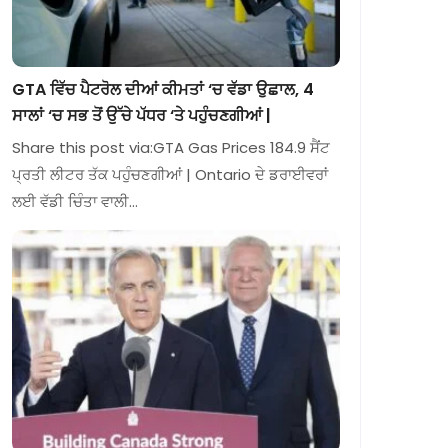
GTA ਵਿੱਚ ਪੈਟਰੋਲ ਦੀਆਂ ਕੀਮਤਾਂ ‘ਚ ਵੱਡਾ ਉਛਾਲ, 4
ਸਾਲਾਂ ‘ਚ ਸਭ ਤੋਂ ਉੱਚੇ ਪੱਧਰ ‘ਤੇ ਪਹੁੰਚਣਗੀਆਂ |
Share this post via:GTA Gas Prices 184.9 ਸੈਂਟ
ਪ੍ਰਤੀ ਲੀਟਰ ਤੱਕ ਪਹੁੰਚਣਗੀਆਂ | Ontario ਦੇ ਡਰਾਈਵਰਾਂ
ਲਈ ਵੱਡੀ ਚਿੰਤਾ ਵਾਲੀ…