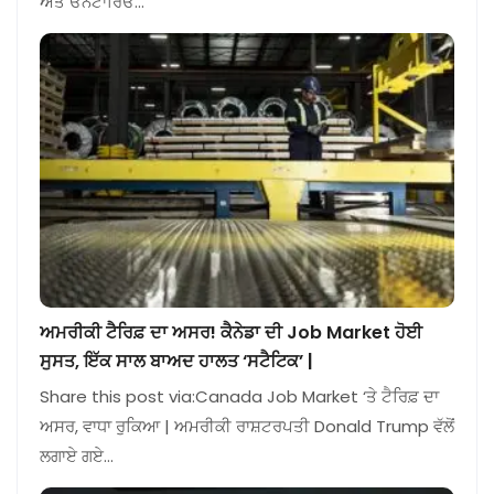
ਅਤੇ ਓਨਟਾਰਿਓ…
ਅਮਰੀਕੀ ਟੈਰਿਫ਼ ਦਾ ਅਸਰ! ਕੈਨੇਡਾ ਦੀ Job Market ਹੋਈ
ਸੁਸਤ, ਇੱਕ ਸਾਲ ਬਾਅਦ ਹਾਲਤ ‘ਸਟੈਟਿਕ’ |
Share this post via:Canada Job Market ‘ਤੇ ਟੈਰਿਫ਼ ਦਾ
ਅਸਰ, ਵਾਧਾ ਰੁਕਿਆ | ਅਮਰੀਕੀ ਰਾਸ਼ਟਰਪਤੀ Donald Trump ਵੱਲੋਂ
ਲਗਾਏ ਗਏ…