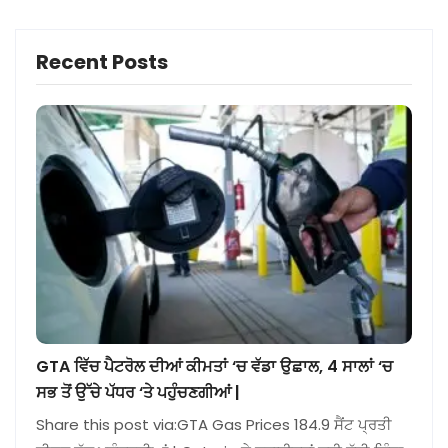
Recent Posts
GTA ਵਿੱਚ ਪੈਟਰੋਲ ਦੀਆਂ ਕੀਮਤਾਂ ‘ਚ ਵੱਡਾ ਉਛਾਲ, 4 ਸਾਲਾਂ ‘ਚ
ਸਭ ਤੋਂ ਉੱਚੇ ਪੱਧਰ ‘ਤੇ ਪਹੁੰਚਣਗੀਆਂ |
Share this post via:GTA Gas Prices 184.9 ਸੈਂਟ ਪ੍ਰਤੀ