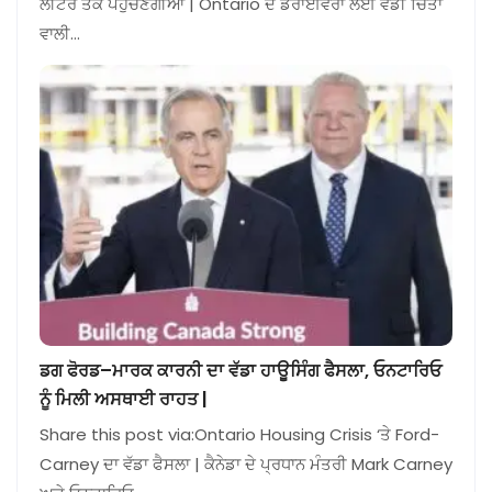
ਲੀਟਰ ਤੱਕ ਪਹੁੰਚਣਗੀਆਂ | Ontario ਦੇ ਡਰਾਈਵਰਾਂ ਲਈ ਵੱਡੀ ਚਿੰਤਾ
ਵਾਲੀ…
ਡਗ ਫੋਰਡ–ਮਾਰਕ ਕਾਰਨੀ ਦਾ ਵੱਡਾ ਹਾਊਸਿੰਗ ਫੈਸਲਾ, ਓਨਟਾਰਿਓ
ਨੂੰ ਮਿਲੀ ਅਸਥਾਈ ਰਾਹਤ |
Share this post via:Ontario Housing Crisis ‘ਤੇ Ford-
Carney ਦਾ ਵੱਡਾ ਫੈਸਲਾ | ਕੈਨੇਡਾ ਦੇ ਪ੍ਰਧਾਨ ਮੰਤਰੀ Mark Carney