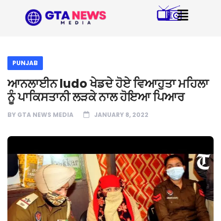
PUNJAB
ਆਨਲਾਈਨ ludo ਖੇਡਦੇ ਹੋਏ ਵਿਆਹੁਤਾ ਮਹਿਲਾ
ਨੂੰ ਪਾਕਿਸਤਾਨੀ ਲੜਕੇ ਨਾਲ ਹੋਇਆ ਪਿਆਰ
BY
GTA NEWS MEDIA
JANUARY 8, 2022