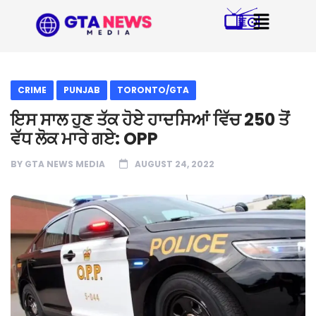
CRIME
PUNJAB
TORONTO/GTA
ਇਸ ਸਾਲ ਹੁਣ ਤੱਕ ਹੋਏ ਹਾਦਸਿਆਂ ਵਿੱਚ 250 ਤੋਂ
ਵੱਧ ਲੋਕ ਮਾਰੇ ਗਏ: OPP
BY
GTA NEWS MEDIA
AUGUST 24, 2022