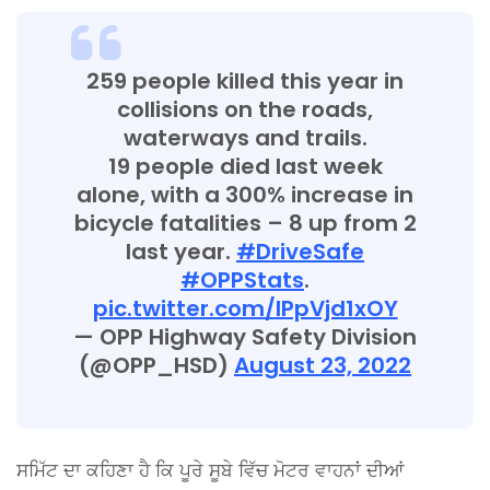
259 people killed this year in
collisions on the roads,
waterways and trails.
19 people died last week
alone, with a 300% increase in
bicycle fatalities – 8 up from 2
last year.
#DriveSafe
#OPPStats
.
pic.twitter.com/lPpVjd1xOY
— OPP Highway Safety Division
(@OPP_HSD)
August 23, 2022
ਸਮਿੱਟ ਦਾ ਕਹਿਣਾ ਹੈ ਕਿ ਪੂਰੇ ਸੂਬੇ ਵਿੱਚ ਮੋਟਰ ਵਾਹਨਾਂ ਦੀਆਂ