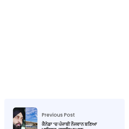
Previous Post
ਕੈਨੇਡਾ ‘ਚ ਪੰਜਾਬੀ ਨੌਜਵਾਨ ਬਣਿਆ