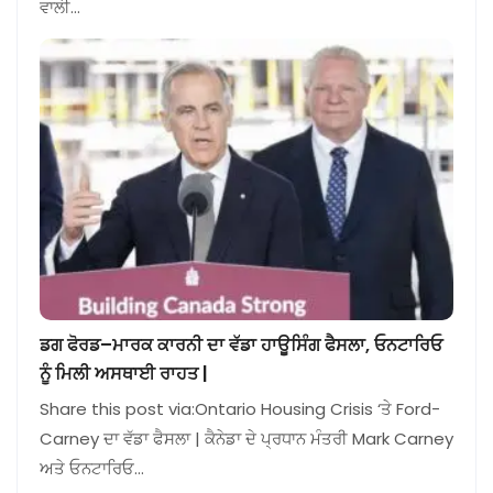
ਵਾਲੀ…
ਡਗ ਫੋਰਡ–ਮਾਰਕ ਕਾਰਨੀ ਦਾ ਵੱਡਾ ਹਾਊਸਿੰਗ ਫੈਸਲਾ, ਓਨਟਾਰਿਓ
ਨੂੰ ਮਿਲੀ ਅਸਥਾਈ ਰਾਹਤ |
Share this post via:Ontario Housing Crisis ‘ਤੇ Ford-
Carney ਦਾ ਵੱਡਾ ਫੈਸਲਾ | ਕੈਨੇਡਾ ਦੇ ਪ੍ਰਧਾਨ ਮੰਤਰੀ Mark Carney
ਅਤੇ ਓਨਟਾਰਿਓ…