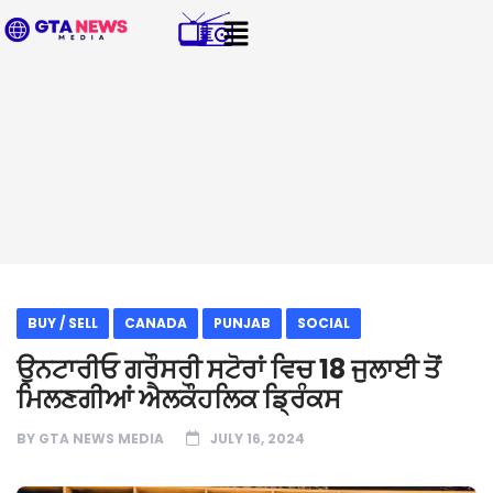
BUY / SELL
CANADA
PUNJAB
SOCIAL
ਉਨਟਾਰੀਓ ਗਰੌਸਰੀ ਸਟੋਰਾਂ ਵਿਚ 18 ਜੁਲਾਈ ਤੋਂ
ਮਿਲਣਗੀਆਂ ਐਲਕੌਹਲਿਕ ਡ੍ਰਿੰਕਸ
BY
GTA NEWS MEDIA
JULY 16, 2024