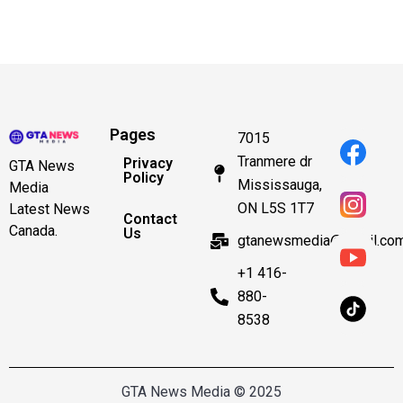
Pages
7015
Tranmere dr
Privacy
GTA News
Policy
Mississauga,
Media
ON L5S 1T7
Latest News
Contact
Canada.
Us
gtanewsmedia@gmail.co
+1 416-
880-
8538
GTA News Media © 2025