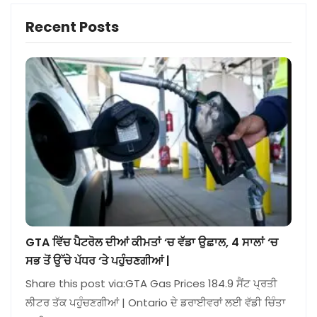
Recent Posts
GTA ਵਿੱਚ ਪੈਟਰੋਲ ਦੀਆਂ ਕੀਮਤਾਂ ‘ਚ ਵੱਡਾ ਉਛਾਲ, 4 ਸਾਲਾਂ ‘ਚ
ਸਭ ਤੋਂ ਉੱਚੇ ਪੱਧਰ ‘ਤੇ ਪਹੁੰਚਣਗੀਆਂ |
Share this post via:GTA Gas Prices 184.9 ਸੈਂਟ ਪ੍ਰਤੀ
ਲੀਟਰ ਤੱਕ ਪਹੁੰਚਣਗੀਆਂ | Ontario ਦੇ ਡਰਾਈਵਰਾਂ ਲਈ ਵੱਡੀ ਚਿੰਤਾ