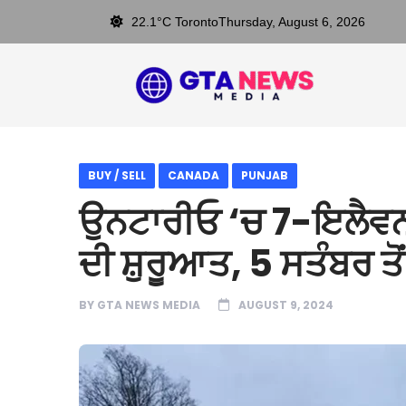
22.1°C Toronto
Thursday, August 6, 2026
BUY / SELL
CANADA
PUNJAB
ਉਨਟਾਰੀਓ ‘ਚ 7-ਇਲੈਵਨ ਸ
ਦੀ ਸ਼ੁਰੂਆਤ, 5 ਸਤੰਬਰ ਤੋਂ
BY
GTA NEWS MEDIA
AUGUST 9, 2024