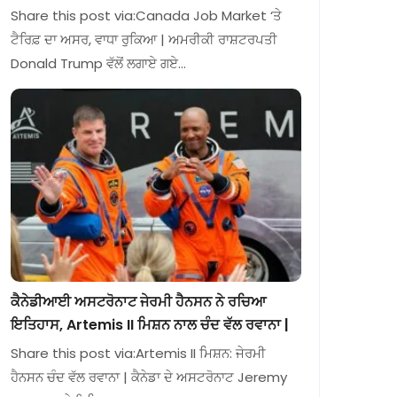
Share this post via:Canada Job Market ‘ਤੇ
ਟੈਰਿਫ਼ ਦਾ ਅਸਰ, ਵਾਧਾ ਰੁਕਿਆ | ਅਮਰੀਕੀ ਰਾਸ਼ਟਰਪਤੀ
Donald Trump ਵੱਲੋਂ ਲਗਾਏ ਗਏ…
ਕੈਨੇਡੀਆਈ ਅਸਟਰੋਨਾਟ ਜੇਰਮੀ ਹੈਨਸਨ ਨੇ ਰਚਿਆ
ਇਤਿਹਾਸ, Artemis II ਮਿਸ਼ਨ ਨਾਲ ਚੰਦ ਵੱਲ ਰਵਾਨਾ |
Share this post via:Artemis II ਮਿਸ਼ਨ: ਜੇਰਮੀ
ਹੈਨਸਨ ਚੰਦ ਵੱਲ ਰਵਾਨਾ | ਕੈਨੇਡਾ ਦੇ ਅਸਟਰੋਨਾਟ Jeremy