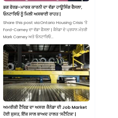
ਡਗ ਫੋਰਡ–ਮਾਰਕ ਕਾਰਨੀ ਦਾ ਵੱਡਾ ਹਾਊਸਿੰਗ ਫੈਸਲਾ,
ਓਨਟਾਰਿਓ ਨੂੰ ਮਿਲੀ ਅਸਥਾਈ ਰਾਹਤ |
Share this post via:Ontario Housing Crisis ‘ਤੇ
Ford-Carney ਦਾ ਵੱਡਾ ਫੈਸਲਾ | ਕੈਨੇਡਾ ਦੇ ਪ੍ਰਧਾਨ ਮੰਤਰੀ
Mark Carney ਅਤੇ ਓਨਟਾਰਿਓ…
ਅਮਰੀਕੀ ਟੈਰਿਫ਼ ਦਾ ਅਸਰ! ਕੈਨੇਡਾ ਦੀ Job Market
ਹੋਈ ਸੁਸਤ, ਇੱਕ ਸਾਲ ਬਾਅਦ ਹਾਲਤ ‘ਸਟੈਟਿਕ’ |