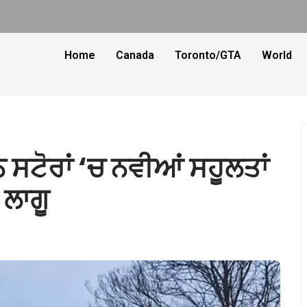
Home
Canada
Toronto/GTA
World
ਟੋਰਾਂ ‘ਚ ਨਵੀਆਂ ਸਹੂਲਤਾਂ
 ਲਾਗੂ