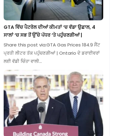
GTA ਵਿੱਚ ਪੈਟਰੋਲ ਦੀਆਂ ਕੀਮਤਾਂ ‘ਚ ਵੱਡਾ ਉਛਾਲ, 4
ਸਾਲਾਂ ‘ਚ ਸਭ ਤੋਂ ਉੱਚੇ ਪੱਧਰ ‘ਤੇ ਪਹੁੰਚਣਗੀਆਂ |
Share this post via:GTA Gas Prices 184.9 ਸੈਂਟ
ਪ੍ਰਤੀ ਲੀਟਰ ਤੱਕ ਪਹੁੰਚਣਗੀਆਂ | Ontario ਦੇ ਡਰਾਈਵਰਾਂ
ਲਈ ਵੱਡੀ ਚਿੰਤਾ ਵਾਲੀ…