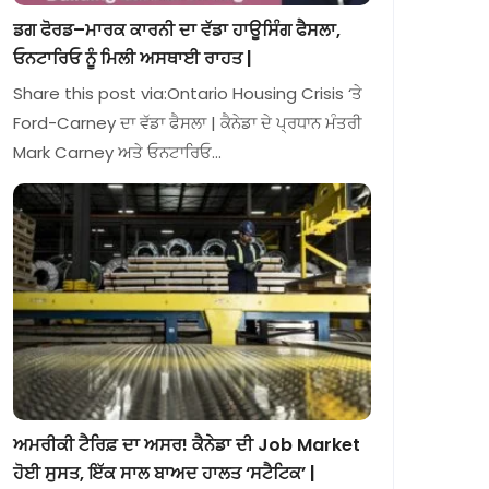
ਡਗ ਫੋਰਡ–ਮਾਰਕ ਕਾਰਨੀ ਦਾ ਵੱਡਾ ਹਾਊਸਿੰਗ ਫੈਸਲਾ,
ਓਨਟਾਰਿਓ ਨੂੰ ਮਿਲੀ ਅਸਥਾਈ ਰਾਹਤ |
Share this post via:Ontario Housing Crisis ‘ਤੇ
Ford-Carney ਦਾ ਵੱਡਾ ਫੈਸਲਾ | ਕੈਨੇਡਾ ਦੇ ਪ੍ਰਧਾਨ ਮੰਤਰੀ
Mark Carney ਅਤੇ ਓਨਟਾਰਿਓ…
ਅਮਰੀਕੀ ਟੈਰਿਫ਼ ਦਾ ਅਸਰ! ਕੈਨੇਡਾ ਦੀ Job Market
ਹੋਈ ਸੁਸਤ, ਇੱਕ ਸਾਲ ਬਾਅਦ ਹਾਲਤ ‘ਸਟੈਟਿਕ’ |