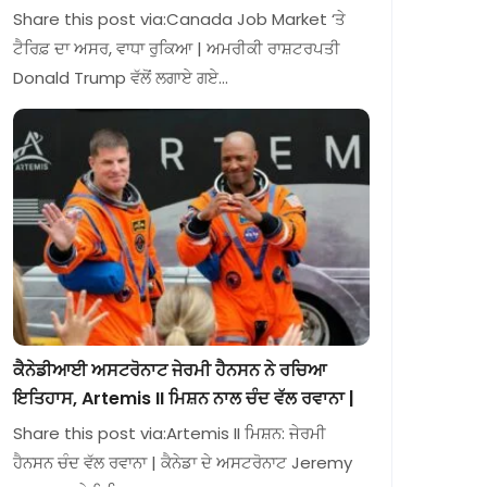
Share this post via:Canada Job Market ‘ਤੇ
ਟੈਰਿਫ਼ ਦਾ ਅਸਰ, ਵਾਧਾ ਰੁਕਿਆ | ਅਮਰੀਕੀ ਰਾਸ਼ਟਰਪਤੀ
Donald Trump ਵੱਲੋਂ ਲਗਾਏ ਗਏ…
ਕੈਨੇਡੀਆਈ ਅਸਟਰੋਨਾਟ ਜੇਰਮੀ ਹੈਨਸਨ ਨੇ ਰਚਿਆ
ਇਤਿਹਾਸ, Artemis II ਮਿਸ਼ਨ ਨਾਲ ਚੰਦ ਵੱਲ ਰਵਾਨਾ |
Share this post via:Artemis II ਮਿਸ਼ਨ: ਜੇਰਮੀ
ਹੈਨਸਨ ਚੰਦ ਵੱਲ ਰਵਾਨਾ | ਕੈਨੇਡਾ ਦੇ ਅਸਟਰੋਨਾਟ Jeremy