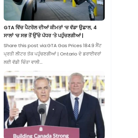
GTA ਵਿੱਚ ਪੈਟਰੋਲ ਦੀਆਂ ਕੀਮਤਾਂ ‘ਚ ਵੱਡਾ ਉਛਾਲ, 4
ਸਾਲਾਂ ‘ਚ ਸਭ ਤੋਂ ਉੱਚੇ ਪੱਧਰ ‘ਤੇ ਪਹੁੰਚਣਗੀਆਂ |
Share this post via:GTA Gas Prices 184.9 ਸੈਂਟ
ਪ੍ਰਤੀ ਲੀਟਰ ਤੱਕ ਪਹੁੰਚਣਗੀਆਂ | Ontario ਦੇ ਡਰਾਈਵਰਾਂ
ਲਈ ਵੱਡੀ ਚਿੰਤਾ ਵਾਲੀ…