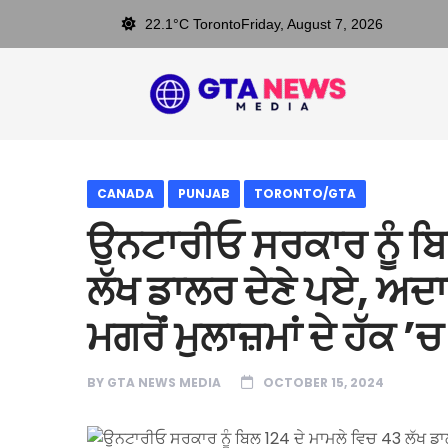
22.1°C Toronto
Friday, August 7, 2026
CANADA
PUNJAB
TORONTO/GTA
ਉਨਟਾਰੀਓ ਸਰਕਾਰ ਨੂੰ ਬਿ
ਲੱਖ ਡਾਲਰ ਦੇਣੇ ਪਏ, ਅਦਾਲਤ
ਮਗਰੋਂ ਮੁਲਾਜ਼ਮਾਂ ਦੇ ਹੱਕ ’
BY
GTA NEWS MEDIA
OCTOBER 15, 2024