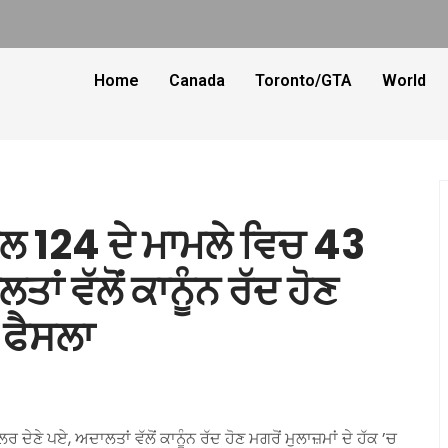
Home
Canada
Toronto/GTA
World
ਲ 124 ਦੇ ਮਾਮਲੇ ਵਿਚ 43
ਾਂ ਵੱਲੋਂ ਕਾਨੂੰਨ ਰੱਦ ਹੋਣ
ਚ ਫੈਸਲਾ