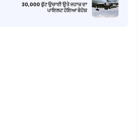
30,000 ਫੁੱਟ ਉਚਾਈ ਉਤੇ ਜਹਾਜ਼ ਦਾ
ਪਾਇਲਟ ਹੋਇਆ ਬੇਹੋਸ਼