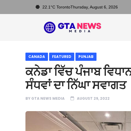
22.1°C Toronto
Thursday, August 6, 2026
CANADA
FEATURED
PUNJAB
ਕਨੇਡਾ ਵਿੱਚ ਪੰਜਾਬ ਵਿਧਾ
ਸੰਧਵਾਂ ਦਾ ਨਿੱਘਾ ਸਵਾਗਤ
BY
GTA NEWS MEDIA
AUGUST 29, 2022