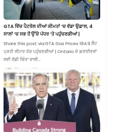
GTA ਵਿੱਚ ਪੈਟਰੋਲ ਦੀਆਂ ਕੀਮਤਾਂ ‘ਚ ਵੱਡਾ ਉਛਾਲ, 4
ਸਾਲਾਂ ‘ਚ ਸਭ ਤੋਂ ਉੱਚੇ ਪੱਧਰ ‘ਤੇ ਪਹੁੰਚਣਗੀਆਂ |
Share this post via:GTA Gas Prices 184.9 ਸੈਂਟ
ਪ੍ਰਤੀ ਲੀਟਰ ਤੱਕ ਪਹੁੰਚਣਗੀਆਂ | Ontario ਦੇ ਡਰਾਈਵਰਾਂ
ਲਈ ਵੱਡੀ ਚਿੰਤਾ ਵਾਲੀ…