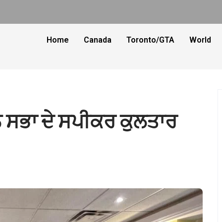
Home
Canada
Toronto/GTA
World
ਨ ਸਭਾ ਦੇ ਸਪੀਕਰ ਕੁਲਤਾਰ