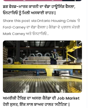
ਡਗ ਫੋਰਡ–ਮਾਰਕ ਕਾਰਨੀ ਦਾ ਵੱਡਾ ਹਾਊਸਿੰਗ ਫੈਸਲਾ,
ਓਨਟਾਰਿਓ ਨੂੰ ਮਿਲੀ ਅਸਥਾਈ ਰਾਹਤ |
Share this post via:Ontario Housing Crisis ‘ਤੇ
Ford-Carney ਦਾ ਵੱਡਾ ਫੈਸਲਾ | ਕੈਨੇਡਾ ਦੇ ਪ੍ਰਧਾਨ ਮੰਤਰੀ
Mark Carney ਅਤੇ ਓਨਟਾਰਿਓ…
ਅਮਰੀਕੀ ਟੈਰਿਫ਼ ਦਾ ਅਸਰ! ਕੈਨੇਡਾ ਦੀ Job Market
ਹੋਈ ਸੁਸਤ, ਇੱਕ ਸਾਲ ਬਾਅਦ ਹਾਲਤ ‘ਸਟੈਟਿਕ’ |