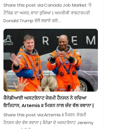
Share this post via:Canada Job Market ‘ਤੇ
ਟੈਰਿਫ਼ ਦਾ ਅਸਰ, ਵਾਧਾ ਰੁਕਿਆ | ਅਮਰੀਕੀ ਰਾਸ਼ਟਰਪਤੀ
Donald Trump ਵੱਲੋਂ ਲਗਾਏ ਗਏ…
ਕੈਨੇਡੀਆਈ ਅਸਟਰੋਨਾਟ ਜੇਰਮੀ ਹੈਨਸਨ ਨੇ ਰਚਿਆ
ਇਤਿਹਾਸ, Artemis II ਮਿਸ਼ਨ ਨਾਲ ਚੰਦ ਵੱਲ ਰਵਾਨਾ |
Share this post via:Artemis II ਮਿਸ਼ਨ: ਜੇਰਮੀ
ਹੈਨਸਨ ਚੰਦ ਵੱਲ ਰਵਾਨਾ | ਕੈਨੇਡਾ ਦੇ ਅਸਟਰੋਨਾਟ Jeremy