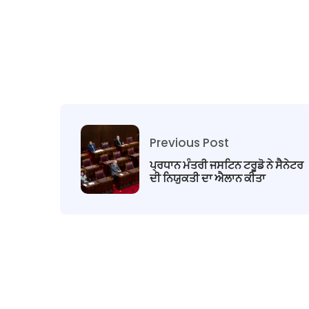
Previous Post
ਪ੍ਰਧਾਨ ਮੰਤਰੀ ਜਸਟਿਨ ਟਰੂਡੋ ਨੇ ਸੈਨੇਟਰ
ਦੀ ਨਿਯੁਕਤੀ ਦਾ ਐਲਾਨ ਕੀਤਾ