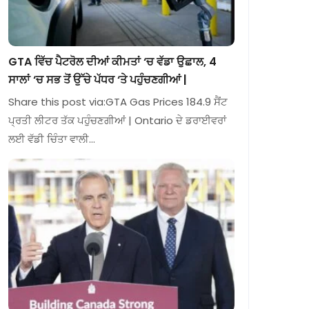
GTA ਵਿੱਚ ਪੈਟਰੋਲ ਦੀਆਂ ਕੀਮਤਾਂ ‘ਚ ਵੱਡਾ ਉਛਾਲ, 4
ਸਾਲਾਂ ‘ਚ ਸਭ ਤੋਂ ਉੱਚੇ ਪੱਧਰ ‘ਤੇ ਪਹੁੰਚਣਗੀਆਂ |
Share this post via:GTA Gas Prices 184.9 ਸੈਂਟ
ਪ੍ਰਤੀ ਲੀਟਰ ਤੱਕ ਪਹੁੰਚਣਗੀਆਂ | Ontario ਦੇ ਡਰਾਈਵਰਾਂ
ਲਈ ਵੱਡੀ ਚਿੰਤਾ ਵਾਲੀ…