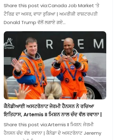
Share this post via:Canada Job Market ‘ਤੇ
ਟੈਰਿਫ਼ ਦਾ ਅਸਰ, ਵਾਧਾ ਰੁਕਿਆ | ਅਮਰੀਕੀ ਰਾਸ਼ਟਰਪਤੀ
Donald Trump ਵੱਲੋਂ ਲਗਾਏ ਗਏ…
ਕੈਨੇਡੀਆਈ ਅਸਟਰੋਨਾਟ ਜੇਰਮੀ ਹੈਨਸਨ ਨੇ ਰਚਿਆ
ਇਤਿਹਾਸ, Artemis II ਮਿਸ਼ਨ ਨਾਲ ਚੰਦ ਵੱਲ ਰਵਾਨਾ |
Share this post via:Artemis II ਮਿਸ਼ਨ: ਜੇਰਮੀ
ਹੈਨਸਨ ਚੰਦ ਵੱਲ ਰਵਾਨਾ | ਕੈਨੇਡਾ ਦੇ ਅਸਟਰੋਨਾਟ Jeremy