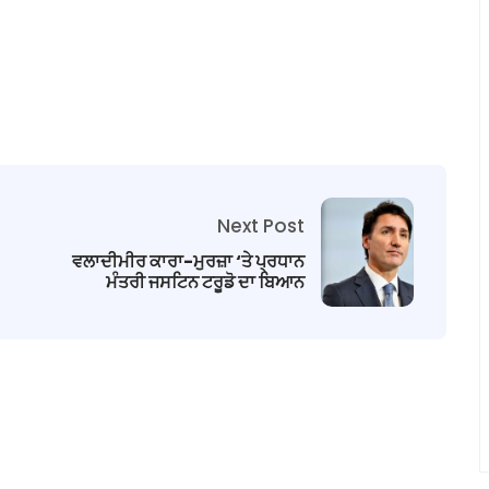
Next Post
ਵਲਾਦੀਮੀਰ ਕਾਰਾ-ਮੁਰਜ਼ਾ ‘ਤੇ ਪ੍ਰਧਾਨ
ਮੰਤਰੀ ਜਸਟਿਨ ਟਰੂਡੋ ਦਾ ਬਿਆਨ