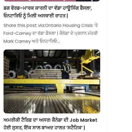
ਡਗ ਫੋਰਡ–ਮਾਰਕ ਕਾਰਨੀ ਦਾ ਵੱਡਾ ਹਾਊਸਿੰਗ ਫੈਸਲਾ,
ਓਨਟਾਰਿਓ ਨੂੰ ਮਿਲੀ ਅਸਥਾਈ ਰਾਹਤ |
Share this post via:Ontario Housing Crisis ‘ਤੇ
Ford-Carney ਦਾ ਵੱਡਾ ਫੈਸਲਾ | ਕੈਨੇਡਾ ਦੇ ਪ੍ਰਧਾਨ ਮੰਤਰੀ
Mark Carney ਅਤੇ ਓਨਟਾਰਿਓ…
ਅਮਰੀਕੀ ਟੈਰਿਫ਼ ਦਾ ਅਸਰ! ਕੈਨੇਡਾ ਦੀ Job Market
ਹੋਈ ਸੁਸਤ, ਇੱਕ ਸਾਲ ਬਾਅਦ ਹਾਲਤ ‘ਸਟੈਟਿਕ’ |