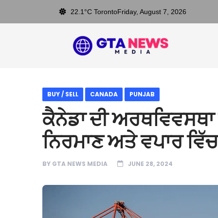
22.1°C Toronto
Friday, August 7, 2026
BUY / SELL
CANADA
PUNJAB
ਕੈਨੇਡਾ ਦੀ ਅਰਥਵਿਵਸਥਾ 
ਨਿਰਮਾਣ ਅਤੇ ਵਪਾਰ ਵਿੱਚ 
BY
GTA NEWS MEDIA
JUNE 28, 2024