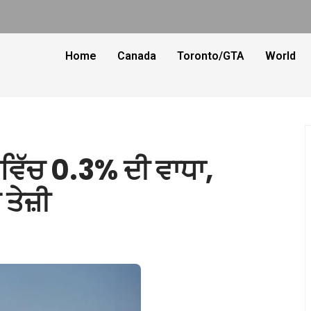
Home
Canada
Toronto/GTA
World
ਵਿੱਚ 0.3% ਦੀ ਵਾਧਾ,
ਤੇਜ਼ੀ