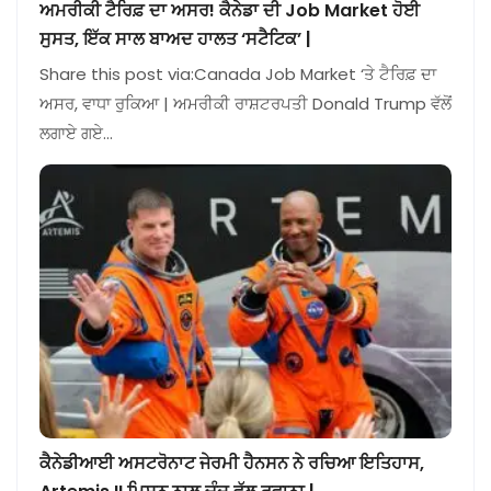
ਅਮਰੀਕੀ ਟੈਰਿਫ਼ ਦਾ ਅਸਰ! ਕੈਨੇਡਾ ਦੀ Job Market ਹੋਈ
ਸੁਸਤ, ਇੱਕ ਸਾਲ ਬਾਅਦ ਹਾਲਤ ‘ਸਟੈਟਿਕ’ |
Share this post via:Canada Job Market ‘ਤੇ ਟੈਰਿਫ਼ ਦਾ
ਅਸਰ, ਵਾਧਾ ਰੁਕਿਆ | ਅਮਰੀਕੀ ਰਾਸ਼ਟਰਪਤੀ Donald Trump ਵੱਲੋਂ
ਲਗਾਏ ਗਏ…
ਕੈਨੇਡੀਆਈ ਅਸਟਰੋਨਾਟ ਜੇਰਮੀ ਹੈਨਸਨ ਨੇ ਰਚਿਆ ਇਤਿਹਾਸ,