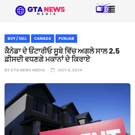
BUY / SELL
CANADA
PUNJAB
ਕੈਨੇਡਾ ਦੇ ਓਂਟਾਰੀਓ ਸੂਬੇ ਵਿੱਚ ਅਗਲੇ ਸਾਲ 2.5
ਫ਼ੀਸਦੀ ਵਧਣਗੇ ਮਕਾਨਾਂ ਦੇ ਕਿਰਾਏ
BY
GTA NEWS MEDIA
JULY 4, 2024