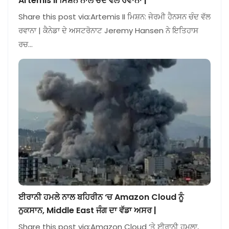
Artemis II ਮਿਸ਼ਨ ਨਾਲ ਚੰਦ ਵੱਲ ਰਵਾਨਾ |
Share this post via:Artemis II ਮਿਸ਼ਨ: ਜੇਰਮੀ ਹੈਨਸਨ ਚੰਦ ਵੱਲ
ਰਵਾਨਾ | ਕੈਨੇਡਾ ਦੇ ਅਸਟਰੋਨਾਟ Jeremy Hansen ਨੇ ਇਤਿਹਾਸ
ਰਚ…
ਈਰਾਨੀ ਹਮਲੇ ਨਾਲ ਬਹਿਰੀਨ ‘ਚ Amazon Cloud ਨੂੰ
ਨੁਕਸਾਨ, Middle East ਜੰਗ ਦਾ ਵੱਡਾ ਅਸਰ |
Share this post via:Amazon Cloud ‘ਤੇ ਈਰਾਨੀ ਹਮਲਾ,