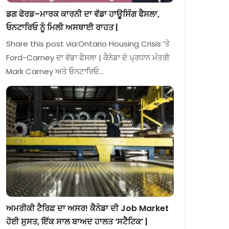
ਡਗ ਫੋਰਡ–ਮਾਰਕ ਕਾਰਨੀ ਦਾ ਵੱਡਾ ਹਾਊਸਿੰਗ ਫੈਸਲਾ,
ਓਨਟਾਰਿਓ ਨੂੰ ਮਿਲੀ ਅਸਥਾਈ ਰਾਹਤ |
Share this post via:Ontario Housing Crisis ‘ਤੇ
Ford-Carney ਦਾ ਵੱਡਾ ਫੈਸਲਾ | ਕੈਨੇਡਾ ਦੇ ਪ੍ਰਧਾਨ ਮੰਤਰੀ
Mark Carney ਅਤੇ ਓਨਟਾਰਿਓ…
ਅਮਰੀਕੀ ਟੈਰਿਫ਼ ਦਾ ਅਸਰ! ਕੈਨੇਡਾ ਦੀ Job Market
ਹੋਈ ਸੁਸਤ, ਇੱਕ ਸਾਲ ਬਾਅਦ ਹਾਲਤ ‘ਸਟੈਟਿਕ’ |