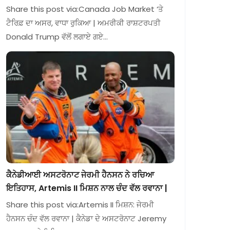
Share this post via:Canada Job Market ‘ਤੇ
ਟੈਰਿਫ਼ ਦਾ ਅਸਰ, ਵਾਧਾ ਰੁਕਿਆ | ਅਮਰੀਕੀ ਰਾਸ਼ਟਰਪਤੀ
Donald Trump ਵੱਲੋਂ ਲਗਾਏ ਗਏ…
ਕੈਨੇਡੀਆਈ ਅਸਟਰੋਨਾਟ ਜੇਰਮੀ ਹੈਨਸਨ ਨੇ ਰਚਿਆ
ਇਤਿਹਾਸ, Artemis II ਮਿਸ਼ਨ ਨਾਲ ਚੰਦ ਵੱਲ ਰਵਾਨਾ |
Share this post via:Artemis II ਮਿਸ਼ਨ: ਜੇਰਮੀ
ਹੈਨਸਨ ਚੰਦ ਵੱਲ ਰਵਾਨਾ | ਕੈਨੇਡਾ ਦੇ ਅਸਟਰੋਨਾਟ Jeremy