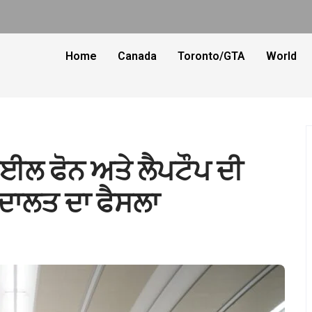
Home
Canada
Toronto/GTA
World
ਬਾਈਲ ਫੋਨ ਅਤੇ ਲੈਪਟੌਪ ਦੀ
ਅਦਾਲਤ ਦਾ ਫੈਸਲਾ