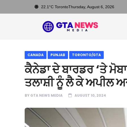
22.1°C Toronto
Thursday, August 6, 2026
CANADA
PUNJAB
TORONTO/GTA
ਕੈਨੇਡਾ ਦੇ ਬਾਰਡਰ ‘ਤੇ ਮੋ
ਤਲਾਸ਼ੀ ਨੂੰ ਲੈ ਕੇ ਅਪੀਲ 
BY
GTA NEWS MEDIA
AUGUST 10, 2024