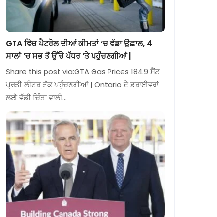
GTA ਵਿੱਚ ਪੈਟਰੋਲ ਦੀਆਂ ਕੀਮਤਾਂ ‘ਚ ਵੱਡਾ ਉਛਾਲ, 4
ਸਾਲਾਂ ‘ਚ ਸਭ ਤੋਂ ਉੱਚੇ ਪੱਧਰ ‘ਤੇ ਪਹੁੰਚਣਗੀਆਂ |
Share this post via:GTA Gas Prices 184.9 ਸੈਂਟ
ਪ੍ਰਤੀ ਲੀਟਰ ਤੱਕ ਪਹੁੰਚਣਗੀਆਂ | Ontario ਦੇ ਡਰਾਈਵਰਾਂ
ਲਈ ਵੱਡੀ ਚਿੰਤਾ ਵਾਲੀ…