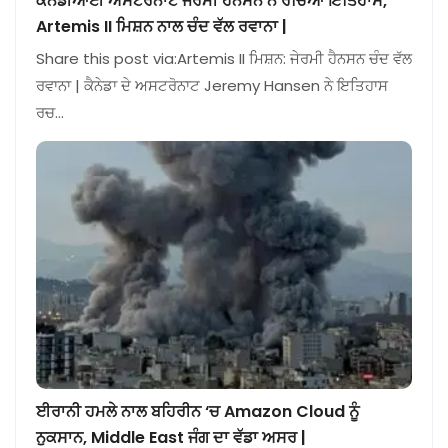
ਕੈਨੇਡੀਆਈ ਅਸਟਰੋਨਾਟ ਜੇਰਮੀ ਹੈਨਸਨ ਨੇ ਰਚਿਆ ਇਤਿਹਾਸ,
Artemis II ਮਿਸ਼ਨ ਨਾਲ ਚੰਦ ਵੱਲ ਰਵਾਨਾ |
Share this post via:Artemis II ਮਿਸ਼ਨ: ਜੇਰਮੀ ਹੈਨਸਨ ਚੰਦ ਵੱਲ
ਰਵਾਨਾ | ਕੈਨੇਡਾ ਦੇ ਅਸਟਰੋਨਾਟ Jeremy Hansen ਨੇ ਇਤਿਹਾਸ
ਰਚ…
ਈਰਾਨੀ ਹਮਲੇ ਨਾਲ ਬਹਿਰੀਨ ‘ਚ Amazon Cloud ਨੂੰ
ਨੁਕਸਾਨ, Middle East ਜੰਗ ਦਾ ਵੱਡਾ ਅਸਰ |