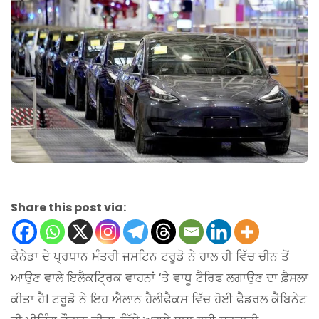
Share this post via:
ਕੈਨੇਡਾ ਦੇ ਪ੍ਰਧਾਨ ਮੰਤਰੀ ਜਸਟਿਨ ਟਰੂਡੋ ਨੇ ਹਾਲ ਹੀ ਵਿੱਚ ਚੀਨ ਤੋਂ
ਆਉਣ ਵਾਲੇ ਇਲੈਕਟ੍ਰਿਕ ਵਾਹਨਾਂ ‘ਤੇ ਵਾਧੂ ਟੈਰਿਫ ਲਗਾਉਣ ਦਾ ਫ਼ੈਸਲਾ
ਕੀਤਾ ਹੈ। ਟਰੂਡੋ ਨੇ ਇਹ ਐਲਾਨ ਹੈਲੀਫੈਕਸ ਵਿੱਚ ਹੋਈ ਫੈਡਰਲ ਕੈਬਿਨੇਟ