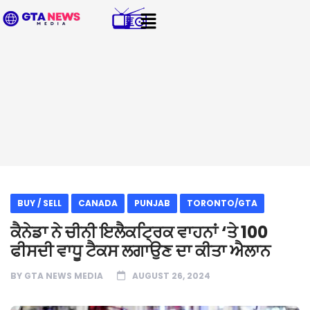
BUY / SELL
CANADA
PUNJAB
TORONTO/GTA
ਕੈਨੇਡਾ ਨੇ ਚੀਨੀ ਇਲੈਕਟ੍ਰਿਕ ਵਾਹਨਾਂ ‘ਤੇ 100
ਫੀਸਦੀ ਵਾਧੂ ਟੈਕਸ ਲਗਾਉਣ ਦਾ ਕੀਤਾ ਐਲਾਨ
BY
GTA NEWS MEDIA
AUGUST 26, 2024