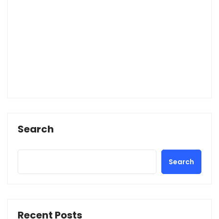
Search
Search
Recent Posts