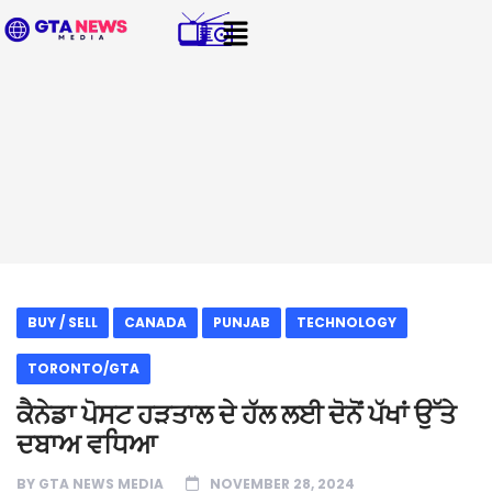
BUY / SELL
CANADA
PUNJAB
TECHNOLOGY
TORONTO/GTA
ਕੈਨੇਡਾ ਪੋਸਟ ਹੜਤਾਲ ਦੇ ਹੱਲ ਲਈ ਦੋਨੋਂ ਪੱਖਾਂ ਉੱਤੇ
ਦਬਾਅ ਵਧਿਆ
BY
GTA NEWS MEDIA
NOVEMBER 28, 2024