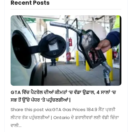
Recent Posts
GTA ਵਿੱਚ ਪੈਟਰੋਲ ਦੀਆਂ ਕੀਮਤਾਂ ‘ਚ ਵੱਡਾ ਉਛਾਲ, 4 ਸਾਲਾਂ ‘ਚ
ਸਭ ਤੋਂ ਉੱਚੇ ਪੱਧਰ ‘ਤੇ ਪਹੁੰਚਣਗੀਆਂ |
Share this post via:GTA Gas Prices 184.9 ਸੈਂਟ ਪ੍ਰਤੀ
ਲੀਟਰ ਤੱਕ ਪਹੁੰਚਣਗੀਆਂ | Ontario ਦੇ ਡਰਾਈਵਰਾਂ ਲਈ ਵੱਡੀ ਚਿੰਤਾ
ਵਾਲੀ…