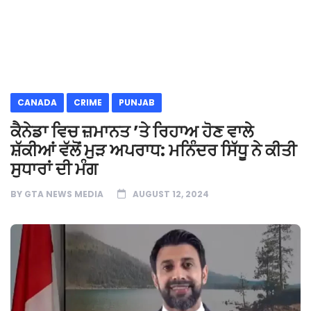
CANADA
CRIME
PUNJAB
ਕੈਨੇਡਾ ਵਿਚ ਜ਼ਮਾਨਤ ’ਤੇ ਰਿਹਾਅ ਹੋਣ ਵਾਲੇ
ਸ਼ੱਕੀਆਂ ਵੱਲੋਂ ਮੁੜ ਅਪਰਾਧ: ਮਨਿੰਦਰ ਸਿੱਧੂ ਨੇ ਕੀਤੀ
ਸੁਧਾਰਾਂ ਦੀ ਮੰਗ
BY
GTA NEWS MEDIA
AUGUST 12, 2024