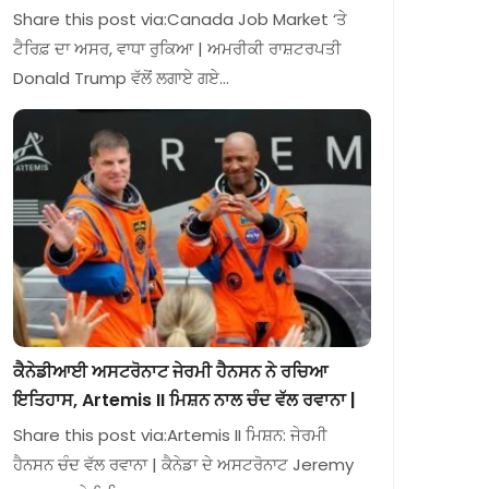
Share this post via:Canada Job Market ‘ਤੇ
ਟੈਰਿਫ਼ ਦਾ ਅਸਰ, ਵਾਧਾ ਰੁਕਿਆ | ਅਮਰੀਕੀ ਰਾਸ਼ਟਰਪਤੀ
Donald Trump ਵੱਲੋਂ ਲਗਾਏ ਗਏ…
ਕੈਨੇਡੀਆਈ ਅਸਟਰੋਨਾਟ ਜੇਰਮੀ ਹੈਨਸਨ ਨੇ ਰਚਿਆ
ਇਤਿਹਾਸ, Artemis II ਮਿਸ਼ਨ ਨਾਲ ਚੰਦ ਵੱਲ ਰਵਾਨਾ |
Share this post via:Artemis II ਮਿਸ਼ਨ: ਜੇਰਮੀ
ਹੈਨਸਨ ਚੰਦ ਵੱਲ ਰਵਾਨਾ | ਕੈਨੇਡਾ ਦੇ ਅਸਟਰੋਨਾਟ Jeremy