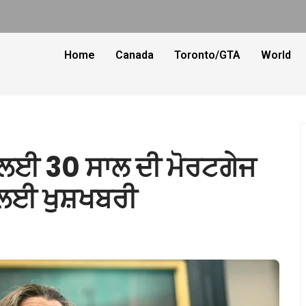
Home
Canada
Toronto/GTA
World
 ਲਈ 30 ਸਾਲ ਦੀ ਮੋਰਟਗੇਜ
ਂ ਲਈ ਖੁਸ਼ਖਬਰੀ