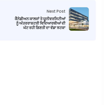
Next Post
ਕੈਨੇਡੀਅਨ ਕਾਲਜਾਂ ਤੇ ਯੂਨੀਵਰਸਿਟੀਆਂ
ਨੂੰ ਅੰਤਰਰਾਸ਼ਟਰੀ ਵਿਦਿਆਰਥੀਆਂ ਦੀ
ਘੱਟ ਰਹੀ ਗਿਣਤੀ ਦਾ ਵੱਡਾ ਝਟਕਾ