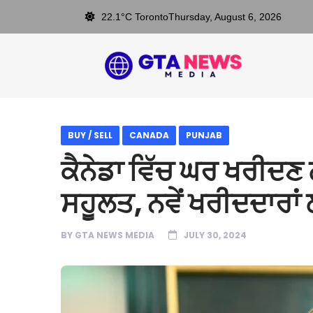
22.1°C Toronto
Thursday, August 6, 2026
BUY / SELL
CANADA
PUNJAB
ਕੈਨੇਡਾ ਵਿੱਚ ਘਰ ਖਰੀਦਣ
ਸਹੂਲਤ, ਨਵੇਂ ਖਰੀਦਦਾਰਾ
BY
GTA NEWS MEDIA
JULY 30, 2024