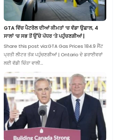
GTA ਵਿੱਚ ਪੈਟਰੋਲ ਦੀਆਂ ਕੀਮਤਾਂ ‘ਚ ਵੱਡਾ ਉਛਾਲ, 4
ਸਾਲਾਂ ‘ਚ ਸਭ ਤੋਂ ਉੱਚੇ ਪੱਧਰ ‘ਤੇ ਪਹੁੰਚਣਗੀਆਂ |
Share this post via:GTA Gas Prices 184.9 ਸੈਂਟ
ਪ੍ਰਤੀ ਲੀਟਰ ਤੱਕ ਪਹੁੰਚਣਗੀਆਂ | Ontario ਦੇ ਡਰਾਈਵਰਾਂ
ਲਈ ਵੱਡੀ ਚਿੰਤਾ ਵਾਲੀ…