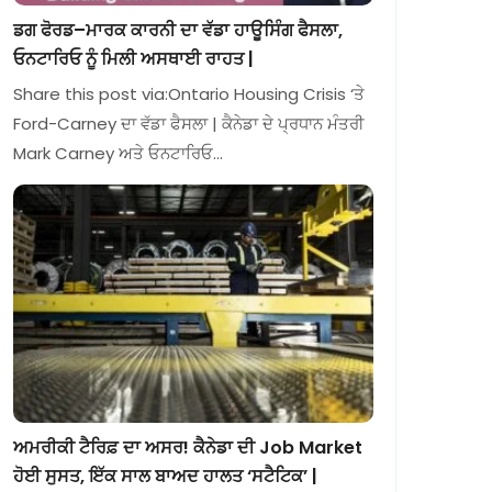
ਡਗ ਫੋਰਡ–ਮਾਰਕ ਕਾਰਨੀ ਦਾ ਵੱਡਾ ਹਾਊਸਿੰਗ ਫੈਸਲਾ,
ਓਨਟਾਰਿਓ ਨੂੰ ਮਿਲੀ ਅਸਥਾਈ ਰਾਹਤ |
Share this post via:Ontario Housing Crisis ‘ਤੇ
Ford-Carney ਦਾ ਵੱਡਾ ਫੈਸਲਾ | ਕੈਨੇਡਾ ਦੇ ਪ੍ਰਧਾਨ ਮੰਤਰੀ
Mark Carney ਅਤੇ ਓਨਟਾਰਿਓ…
ਅਮਰੀਕੀ ਟੈਰਿਫ਼ ਦਾ ਅਸਰ! ਕੈਨੇਡਾ ਦੀ Job Market
ਹੋਈ ਸੁਸਤ, ਇੱਕ ਸਾਲ ਬਾਅਦ ਹਾਲਤ ‘ਸਟੈਟਿਕ’ |