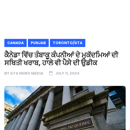
CANADA
PUNJAB
TORONTO/GTA
ਕੈਨੇਡਾ ਵਿੱਚ ਤੰਬਾਕੂ ਕੰਪਨੀਆਂ ਦੇ ਮੁਕੱਦਮਿਆਂ ਦੀ
ਸਥਿਤੀ ਖਰਾਬ, ਹਾਲੇ ਵੀ ਪੈਸੇ ਦੀ ਉਡੀਕ
BY
GTA NEWS MEDIA
JULY 11, 2024