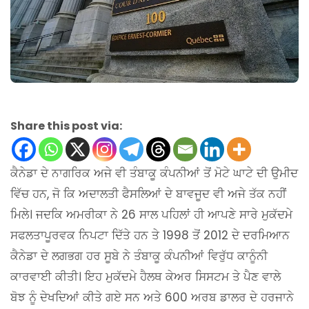
Share this post via:
ਕੈਨੇਡਾ ਦੇ ਨਾਗਰਿਕ ਅਜੇ ਵੀ ਤੰਬਾਕੂ ਕੰਪਨੀਆਂ ਤੋਂ ਮੋਟੇ ਘਾਟੇ ਦੀ ਉਮੀਦ
ਵਿੱਚ ਹਨ, ਜੋ ਕਿ ਅਦਾਲਤੀ ਫੈਸਲਿਆਂ ਦੇ ਬਾਵਜੂਦ ਵੀ ਅਜੇ ਤੱਕ ਨਹੀਂ
ਮਿਲੇ। ਜਦਕਿ ਅਮਰੀਕਾ ਨੇ 26 ਸਾਲ ਪਹਿਲਾਂ ਹੀ ਆਪਣੇ ਸਾਰੇ ਮੁਕੱਦਮੇ
ਸਫਲਤਾਪੂਰਵਕ ਨਿਪਟਾ ਦਿੱਤੇ ਹਨ ਤੇ 1998 ਤੋਂ 2012 ਦੇ ਦਰਮਿਆਨ
ਕੈਨੇਡਾ ਦੇ ਲਗਭਗ ਹਰ ਸੂਬੇ ਨੇ ਤੰਬਾਕੂ ਕੰਪਨੀਆਂ ਵਿਰੁੱਧ ਕਾਨੂੰਨੀ
ਕਾਰਵਾਈ ਕੀਤੀ। ਇਹ ਮੁਕੱਦਮੇ ਹੈਲਥ ਕੇਅਰ ਸਿਸਟਮ ਤੇ ਪੈਣ ਵਾਲੇ
ਬੋਝ ਨੂੰ ਦੇਖਦਿਆਂ ਕੀਤੇ ਗਏ ਸਨ ਅਤੇ 600 ਅਰਬ ਡਾਲਰ ਦੇ ਹਰਜਾਨੇ