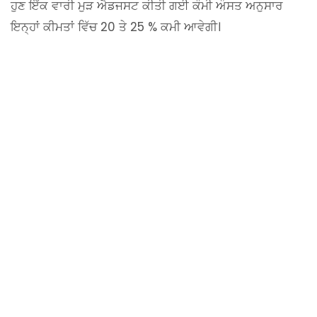
ਹੁਣ ਇੱਕ ਵਾਰੀ ਮੁੜ ਐਡਜਸਟ ਕੀਤੀ ਗਈ ਕੌਮੀ ਔਸਤ ਅਨੁਸਾਰ
ਇਨ੍ਹਾਂ ਕੀਮਤਾਂ ਵਿੱਚ 20 ਤੇ 25 % ਕਮੀ ਆਵੇਗੀ।