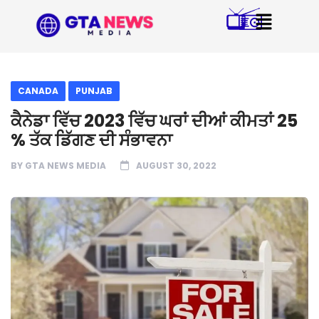
CANADA
PUNJAB
ਕੈਨੇਡਾ ਵਿੱਚ 2023 ਵਿੱਚ ਘਰਾਂ ਦੀਆਂ ਕੀਮਤਾਂ 25
% ਤੱਕ ਡਿੱਗਣ ਦੀ ਸੰਭਾਵਨਾ
BY
GTA NEWS MEDIA
AUGUST 30, 2022