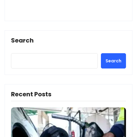
Search
Search
Recent Posts