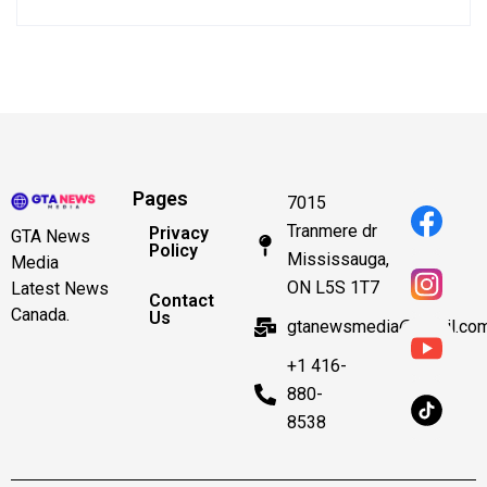
Pages
7015
Tranmere dr
Privacy
GTA News
Policy
Mississauga,
Media
ON L5S 1T7
Latest News
Contact
Canada.
Us
gtanewsmedia@gmail.co
+1 416-
880-
8538