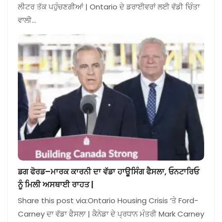
ਲੀਟਰ ਤੱਕ ਪਹੁੰਚਣਗੀਆਂ | Ontario ਦੇ ਡਰਾਈਵਰਾਂ ਲਈ ਵੱਡੀ ਚਿੰਤਾ
ਵਾਲੀ…
ਡਗ ਫੋਰਡ–ਮਾਰਕ ਕਾਰਨੀ ਦਾ ਵੱਡਾ ਹਾਊਸਿੰਗ ਫੈਸਲਾ, ਓਨਟਾਰਿਓ
ਨੂੰ ਮਿਲੀ ਅਸਥਾਈ ਰਾਹਤ |
Share this post via:Ontario Housing Crisis ‘ਤੇ Ford-
Carney ਦਾ ਵੱਡਾ ਫੈਸਲਾ | ਕੈਨੇਡਾ ਦੇ ਪ੍ਰਧਾਨ ਮੰਤਰੀ Mark Carney