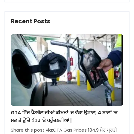
Recent Posts
GTA ਵਿੱਚ ਪੈਟਰੋਲ ਦੀਆਂ ਕੀਮਤਾਂ ‘ਚ ਵੱਡਾ ਉਛਾਲ, 4 ਸਾਲਾਂ ‘ਚ
ਸਭ ਤੋਂ ਉੱਚੇ ਪੱਧਰ ‘ਤੇ ਪਹੁੰਚਣਗੀਆਂ |
Share this post via:GTA Gas Prices 184.9 ਸੈਂਟ ਪ੍ਰਤੀ