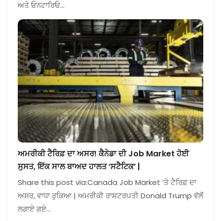
ਅਤੇ ਓਨਟਾਰਿਓ…
ਅਮਰੀਕੀ ਟੈਰਿਫ਼ ਦਾ ਅਸਰ! ਕੈਨੇਡਾ ਦੀ Job Market ਹੋਈ
ਸੁਸਤ, ਇੱਕ ਸਾਲ ਬਾਅਦ ਹਾਲਤ ‘ਸਟੈਟਿਕ’ |
Share this post via:Canada Job Market ‘ਤੇ ਟੈਰਿਫ਼ ਦਾ
ਅਸਰ, ਵਾਧਾ ਰੁਕਿਆ | ਅਮਰੀਕੀ ਰਾਸ਼ਟਰਪਤੀ Donald Trump ਵੱਲੋਂ
ਲਗਾਏ ਗਏ…