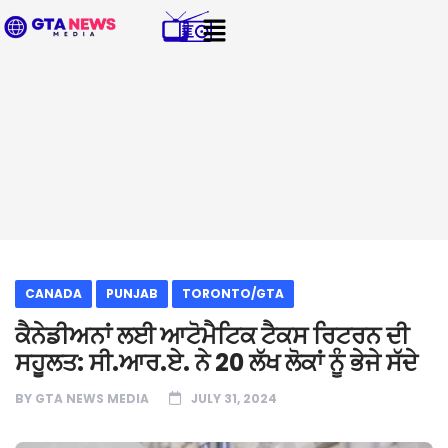
CANADA
PUNJAB
TORONTO/GTA
ਕੈਨੇਡੀਅਨਾਂ ਲਈ ਆਟੋਮੈਟਿਕ ਟੈਕਸ ਰਿਟਰਨ ਦੀ
ਸਹੂਲਤ: ਸੀ.ਆਰ.ਏ. ਨੇ 20 ਲੱਖ ਲੋਕਾਂ ਨੂੰ ਭੇਜੇ ਸੱਦੇ
BY
GTA NEWS MEDIA
JULY 31, 2024