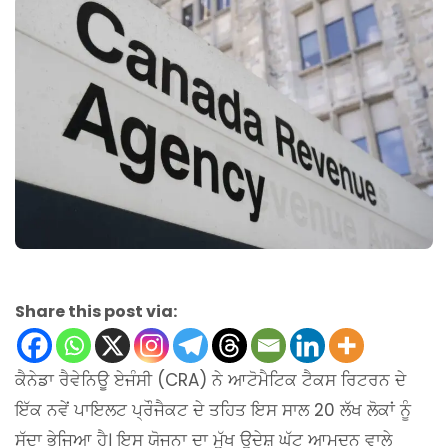
Share this post via:
ਕੈਨੇਡਾ ਰੈਵੇਨਿਊ ਏਜੰਸੀ (CRA) ਨੇ ਆਟੋਮੈਟਿਕ ਟੈਕਸ ਰਿਟਰਨ ਦੇ
ਇੱਕ ਨਵੇਂ ਪਾਇਲਟ ਪ੍ਰੌਜੈਕਟ ਦੇ ਤਹਿਤ ਇਸ ਸਾਲ 20 ਲੱਖ ਲੋਕਾਂ ਨੂੰ
ਸੱਦਾ ਭੇਜਿਆ ਹੈ। ਇਸ ਯੋਜਨਾ ਦਾ ਮੁੱਖ ਉਦੇਸ਼ ਘੱਟ ਆਮਦਨ ਵਾਲੇ