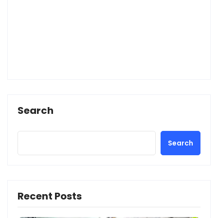
Search
Search
Recent Posts