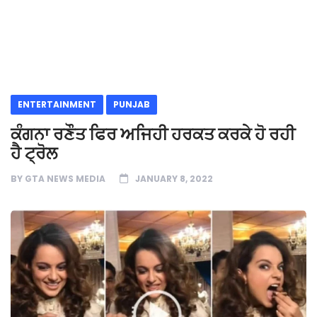
ENTERTAINMENT
PUNJAB
ਕੰਗਨਾ ਰਣੌਤ ਫਿਰ ਅਜਿਹੀ ਹਰਕਤ ਕਰਕੇ ਹੋ ਰਹੀ
ਹੈ ਟ੍ਰੋਲ
BY
GTA NEWS MEDIA
JANUARY 8, 2022