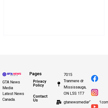
Pages
7015
Tranmere dr
Privacy
GTA News
Policy
Mississauga,
Media
ON L5S 1T7
Latest News
Contact
Canada.
Us
gtanewsmedia@gmail.co