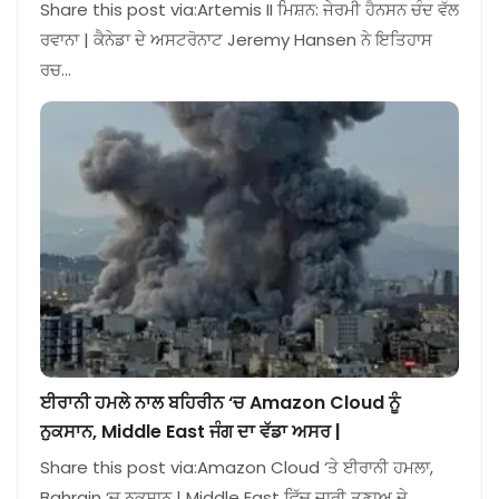
Share this post via:Artemis II ਮਿਸ਼ਨ: ਜੇਰਮੀ ਹੈਨਸਨ ਚੰਦ ਵੱਲ
ਰਵਾਨਾ | ਕੈਨੇਡਾ ਦੇ ਅਸਟਰੋਨਾਟ Jeremy Hansen ਨੇ ਇਤਿਹਾਸ
ਰਚ…
ਈਰਾਨੀ ਹਮਲੇ ਨਾਲ ਬਹਿਰੀਨ ‘ਚ Amazon Cloud ਨੂੰ
ਨੁਕਸਾਨ, Middle East ਜੰਗ ਦਾ ਵੱਡਾ ਅਸਰ |
Share this post via:Amazon Cloud ‘ਤੇ ਈਰਾਨੀ ਹਮਲਾ,
Bahrain ‘ਚ ਨੁਕਸਾਨ | Middle East ਵਿੱਚ ਜਾਰੀ ਤਣਾਅ ਦੇ