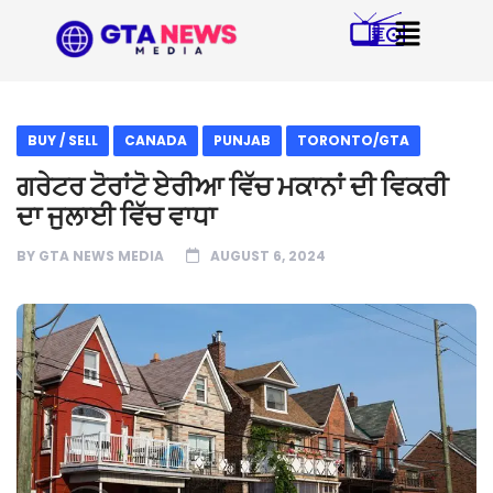
BUY / SELL
CANADA
PUNJAB
TORONTO/GTA
ਗਰੇਟਰ ਟੋਰਾਂਟੋ ਏਰੀਆ ਵਿੱਚ ਮਕਾਨਾਂ ਦੀ ਵਿਕਰੀ
ਦਾ ਜੁਲਾਈ ਵਿੱਚ ਵਾਧਾ
BY
GTA NEWS MEDIA
AUGUST 6, 2024