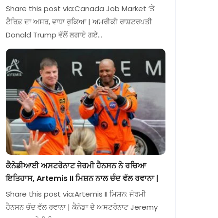
Share this post via:Canada Job Market ‘ਤੇ
ਟੈਰਿਫ਼ ਦਾ ਅਸਰ, ਵਾਧਾ ਰੁਕਿਆ | ਅਮਰੀਕੀ ਰਾਸ਼ਟਰਪਤੀ
Donald Trump ਵੱਲੋਂ ਲਗਾਏ ਗਏ…
ਕੈਨੇਡੀਆਈ ਅਸਟਰੋਨਾਟ ਜੇਰਮੀ ਹੈਨਸਨ ਨੇ ਰਚਿਆ
ਇਤਿਹਾਸ, Artemis II ਮਿਸ਼ਨ ਨਾਲ ਚੰਦ ਵੱਲ ਰਵਾਨਾ |
Share this post via:Artemis II ਮਿਸ਼ਨ: ਜੇਰਮੀ
ਹੈਨਸਨ ਚੰਦ ਵੱਲ ਰਵਾਨਾ | ਕੈਨੇਡਾ ਦੇ ਅਸਟਰੋਨਾਟ Jeremy