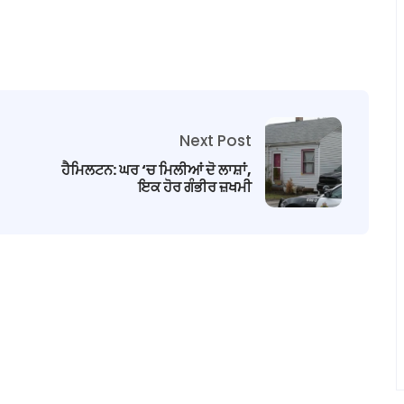
Next Post
ਹੈਮਿਲਟਨ: ਘਰ ‘ਚ ਮਿਲੀਆਂ ਦੋ ਲਾਸ਼ਾਂ,
ਇਕ ਹੋਰ ਗੰਭੀਰ ਜ਼ਖਮੀ