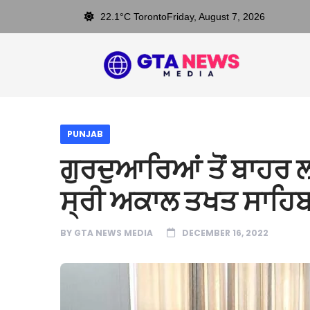
22.1°C Toronto
Friday, August 7, 2026
PUNJAB
ਗੁਰਦੁਆਰਿਆਂ ਤੋਂ ਬਾਹਰ
ਸ੍ਰੀ ਅਕਾਲ ਤਖਤ ਸਾਹਿ
BY
GTA NEWS MEDIA
DECEMBER 16, 2022