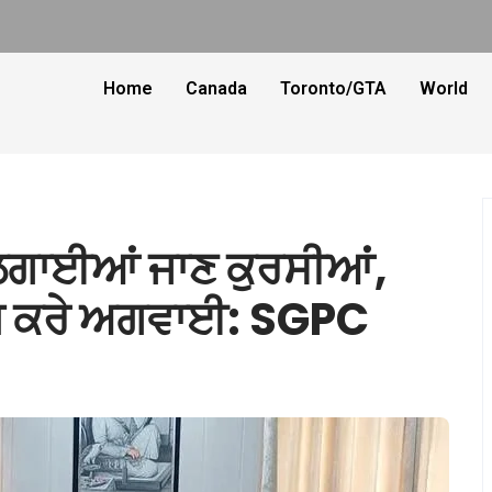
Home
Canada
Toronto/GTA
World
 ਲਗਾਈਆਂ ਜਾਣ ਕੁਰਸੀਆਂ,
ਬ ਕਰੇ ਅਗਵਾਈ: SGPC