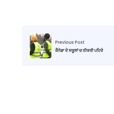
Previous Post
ਕੈਨੇਡਾ ਦੇ ਸਕੂਲਾਂ ਚ ਠੀਕਰੀ ਪਹਿਰੇ