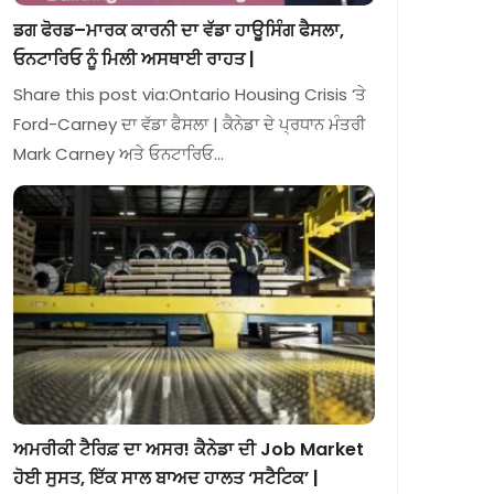
ਡਗ ਫੋਰਡ–ਮਾਰਕ ਕਾਰਨੀ ਦਾ ਵੱਡਾ ਹਾਊਸਿੰਗ ਫੈਸਲਾ,
ਓਨਟਾਰਿਓ ਨੂੰ ਮਿਲੀ ਅਸਥਾਈ ਰਾਹਤ |
Share this post via:Ontario Housing Crisis ‘ਤੇ
Ford-Carney ਦਾ ਵੱਡਾ ਫੈਸਲਾ | ਕੈਨੇਡਾ ਦੇ ਪ੍ਰਧਾਨ ਮੰਤਰੀ
Mark Carney ਅਤੇ ਓਨਟਾਰਿਓ…
ਅਮਰੀਕੀ ਟੈਰਿਫ਼ ਦਾ ਅਸਰ! ਕੈਨੇਡਾ ਦੀ Job Market
ਹੋਈ ਸੁਸਤ, ਇੱਕ ਸਾਲ ਬਾਅਦ ਹਾਲਤ ‘ਸਟੈਟਿਕ’ |