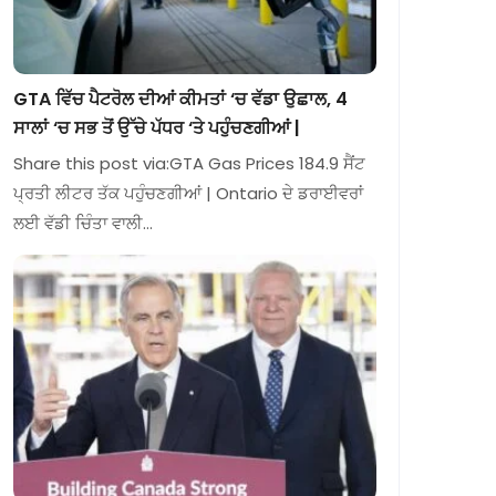
GTA ਵਿੱਚ ਪੈਟਰੋਲ ਦੀਆਂ ਕੀਮਤਾਂ ‘ਚ ਵੱਡਾ ਉਛਾਲ, 4
ਸਾਲਾਂ ‘ਚ ਸਭ ਤੋਂ ਉੱਚੇ ਪੱਧਰ ‘ਤੇ ਪਹੁੰਚਣਗੀਆਂ |
Share this post via:GTA Gas Prices 184.9 ਸੈਂਟ
ਪ੍ਰਤੀ ਲੀਟਰ ਤੱਕ ਪਹੁੰਚਣਗੀਆਂ | Ontario ਦੇ ਡਰਾਈਵਰਾਂ
ਲਈ ਵੱਡੀ ਚਿੰਤਾ ਵਾਲੀ…