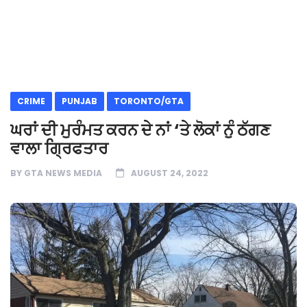
CRIME
PUNJAB
TORONTO/GTA
ਘਰਾਂ ਦੀ ਮੁਰੰਮਤ ਕਰਨ ਦੇ ਨਾਂ ‘ਤੇ ਲੋਕਾਂ ਨੁੰ ਠੱਗਣ
ਵਾਲਾ ਗ੍ਰਿਫਤਾਰ
BY
GTA NEWS MEDIA
AUGUST 24, 2022