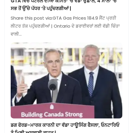
GTA ਵਿੱਚ ਪੈਟਰੋਲ ਦੀਆਂ ਕੀਮਤਾਂ ‘ਚ ਵੱਡਾ ਉਛਾਲ, 4 ਸਾਲਾਂ ‘ਚ
ਸਭ ਤੋਂ ਉੱਚੇ ਪੱਧਰ ‘ਤੇ ਪਹੁੰਚਣਗੀਆਂ |
Share this post via:GTA Gas Prices 184.9 ਸੈਂਟ ਪ੍ਰਤੀ
ਲੀਟਰ ਤੱਕ ਪਹੁੰਚਣਗੀਆਂ | Ontario ਦੇ ਡਰਾਈਵਰਾਂ ਲਈ ਵੱਡੀ ਚਿੰਤਾ
ਵਾਲੀ…
ਡਗ ਫੋਰਡ–ਮਾਰਕ ਕਾਰਨੀ ਦਾ ਵੱਡਾ ਹਾਊਸਿੰਗ ਫੈਸਲਾ, ਓਨਟਾਰਿਓ
ਨੂੰ ਮਿਲੀ ਅਸਥਾਈ ਰਾਹਤ |