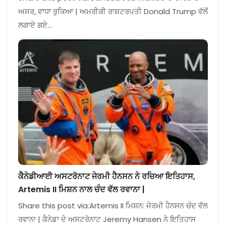
ਅਸਰ, ਵਾਧਾ ਰੁਕਿਆ | ਅਮਰੀਕੀ ਰਾਸ਼ਟਰਪਤੀ Donald Trump ਵੱਲੋਂ
ਲਗਾਏ ਗਏ…
ਕੈਨੇਡੀਆਈ ਅਸਟਰੋਨਾਟ ਜੇਰਮੀ ਹੈਨਸਨ ਨੇ ਰਚਿਆ ਇਤਿਹਾਸ,
Artemis II ਮਿਸ਼ਨ ਨਾਲ ਚੰਦ ਵੱਲ ਰਵਾਨਾ |
Share this post via:Artemis II ਮਿਸ਼ਨ: ਜੇਰਮੀ ਹੈਨਸਨ ਚੰਦ ਵੱਲ
ਰਵਾਨਾ | ਕੈਨੇਡਾ ਦੇ ਅਸਟਰੋਨਾਟ Jeremy Hansen ਨੇ ਇਤਿਹਾਸ