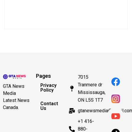
Pages
7015
Tranmere dr
Privacy
GTA News
Policy
Mississauga,
Media
ON L5S 1T7
Latest News
Contact
Canada.
Us
gtanewsmedia@gmail.co
+1 416-
880-