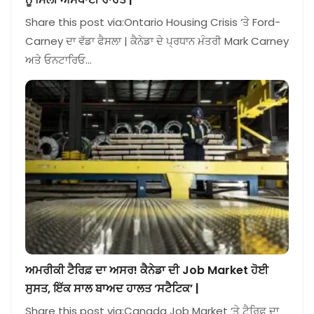
Share this post via:Ontario Housing Crisis ‘ਤੇ Ford-
Carney ਦਾ ਵੱਡਾ ਫੈਸਲਾ | ਕੈਨੇਡਾ ਦੇ ਪ੍ਰਧਾਨ ਮੰਤਰੀ Mark Carney
ਅਤੇ ਓਨਟਾਰਿਓ…
ਅਮਰੀਕੀ ਟੈਰਿਫ਼ ਦਾ ਅਸਰ! ਕੈਨੇਡਾ ਦੀ Job Market ਹੋਈ
ਸੁਸਤ, ਇੱਕ ਸਾਲ ਬਾਅਦ ਹਾਲਤ ‘ਸਟੈਟਿਕ’ |
Share this post via:Canada Job Market ‘ਤੇ ਟੈਰਿਫ਼ ਦਾ