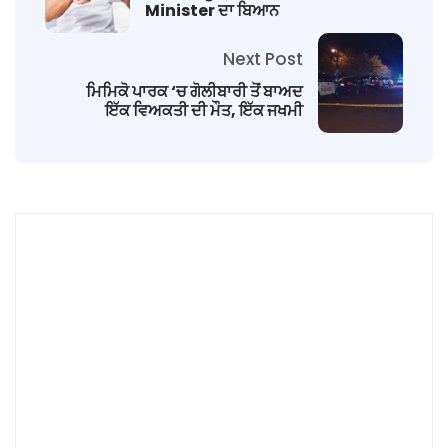
Minister ਦਾ ਬਿਆਨ
Next Post
ਮਿਮਿਕੋ ਪਾਰਕ ‘ਚ ਗੋਲੀਬਾਰੀ ਤੋਂ ਬਾਅਦ
ਇੱਕ ਵਿਅਕਤੀ ਦੀ ਮੌਤ, ਇੱਕ ਜਖਮੀ