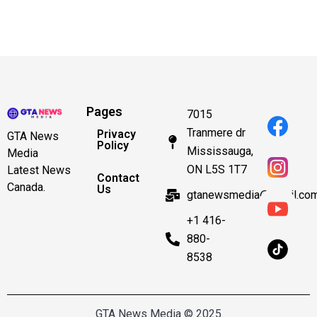
Pages
7015
Tranmere dr
Privacy
GTA News
Policy
Mississauga,
Media
ON L5S 1T7
Latest News
Contact
Canada.
Us
gtanewsmedia@gmail.co
+1 416-
880-
8538
GTA News Media © 2025