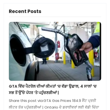
Recent Posts
GTA ਵਿੱਚ ਪੈਟਰੋਲ ਦੀਆਂ ਕੀਮਤਾਂ ‘ਚ ਵੱਡਾ ਉਛਾਲ, 4 ਸਾਲਾਂ ‘ਚ
ਸਭ ਤੋਂ ਉੱਚੇ ਪੱਧਰ ‘ਤੇ ਪਹੁੰਚਣਗੀਆਂ |
Share this post via:GTA Gas Prices 184.9 ਸੈਂਟ ਪ੍ਰਤੀ
ਲੀਟਰ ਤੱਕ ਪਹੁੰਚਣਗੀਆਂ | Ontario ਦੇ ਡਰਾਈਵਰਾਂ ਲਈ ਵੱਡੀ ਚਿੰਤਾ