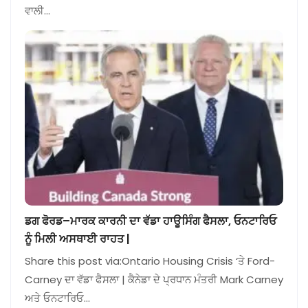
ਵਾਲੀ…
ਡਗ ਫੋਰਡ–ਮਾਰਕ ਕਾਰਨੀ ਦਾ ਵੱਡਾ ਹਾਊਸਿੰਗ ਫੈਸਲਾ, ਓਨਟਾਰਿਓ
ਨੂੰ ਮਿਲੀ ਅਸਥਾਈ ਰਾਹਤ |
Share this post via:Ontario Housing Crisis ‘ਤੇ Ford-
Carney ਦਾ ਵੱਡਾ ਫੈਸਲਾ | ਕੈਨੇਡਾ ਦੇ ਪ੍ਰਧਾਨ ਮੰਤਰੀ Mark Carney
ਅਤੇ ਓਨਟਾਰਿਓ…