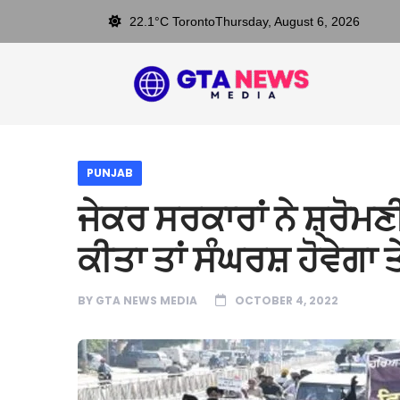
22.1°C Toronto
Thursday, August 6, 2026
PUNJAB
ਜੇਕਰ ਸਰਕਾਰਾਂ ਨੇ ਸ਼੍ਰੋਮਣੀ
ਕੀਤਾ ਤਾਂ ਸੰਘਰਸ਼ ਹੋਵੇਗਾ 
BY
GTA NEWS MEDIA
OCTOBER 4, 2022