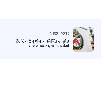
Next Post
ਟੋਰਾਂਟੋ ਪੁਲਿਸ ਅੱਜ ਕਾਰਜੈਕਿੰਗ ਦੀ ਜਾਂਚ
ਬਾਰੇ ਅਪਡੇਟ ਪ੍ਰਦਾਨ ਕਰੇਗੀ