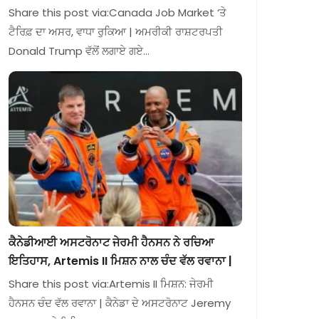
Share this post via:Canada Job Market ‘ਤੇ
ਟੈਰਿਫ਼ ਦਾ ਅਸਰ, ਵਾਧਾ ਰੁਕਿਆ | ਅਮਰੀਕੀ ਰਾਸ਼ਟਰਪਤੀ
Donald Trump ਵੱਲੋਂ ਲਗਾਏ ਗਏ…
ਕੈਨੇਡੀਆਈ ਅਸਟਰੋਨਾਟ ਜੇਰਮੀ ਹੈਨਸਨ ਨੇ ਰਚਿਆ
ਇਤਿਹਾਸ, Artemis II ਮਿਸ਼ਨ ਨਾਲ ਚੰਦ ਵੱਲ ਰਵਾਨਾ |
Share this post via:Artemis II ਮਿਸ਼ਨ: ਜੇਰਮੀ
ਹੈਨਸਨ ਚੰਦ ਵੱਲ ਰਵਾਨਾ | ਕੈਨੇਡਾ ਦੇ ਅਸਟਰੋਨਾਟ Jeremy