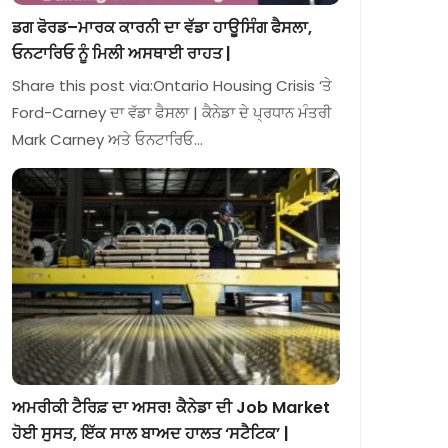
ਡਗ ਫੋਰਡ–ਮਾਰਕ ਕਾਰਨੀ ਦਾ ਵੱਡਾ ਹਾਊਸਿੰਗ ਫੈਸਲਾ,
ਓਨਟਾਰਿਓ ਨੂੰ ਮਿਲੀ ਅਸਥਾਈ ਰਾਹਤ |
Share this post via:Ontario Housing Crisis ‘ਤੇ
Ford-Carney ਦਾ ਵੱਡਾ ਫੈਸਲਾ | ਕੈਨੇਡਾ ਦੇ ਪ੍ਰਧਾਨ ਮੰਤਰੀ
Mark Carney ਅਤੇ ਓਨਟਾਰਿਓ…
ਅਮਰੀਕੀ ਟੈਰਿਫ਼ ਦਾ ਅਸਰ! ਕੈਨੇਡਾ ਦੀ Job Market
ਹੋਈ ਸੁਸਤ, ਇੱਕ ਸਾਲ ਬਾਅਦ ਹਾਲਤ ‘ਸਟੈਟਿਕ’ |