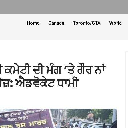
Home
Canada
Toronto/GTA
World
 ਕਮੇਟੀ ਦੀ ਮੰਗ ’ਤੇ ਗੌਰ ਨਾਂ
ਤੇਜ਼: ਐਡਵੋਕੇਟ ਧਾਮੀ