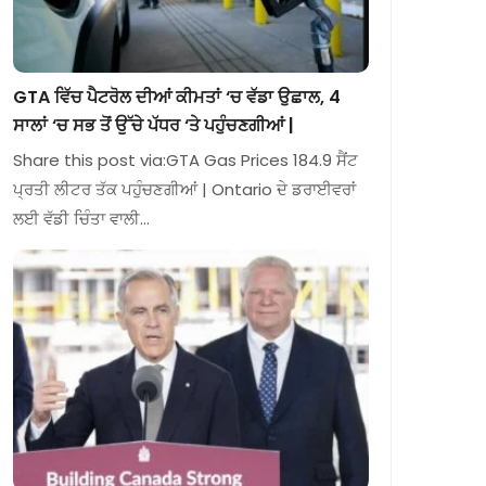
GTA ਵਿੱਚ ਪੈਟਰੋਲ ਦੀਆਂ ਕੀਮਤਾਂ ‘ਚ ਵੱਡਾ ਉਛਾਲ, 4
ਸਾਲਾਂ ‘ਚ ਸਭ ਤੋਂ ਉੱਚੇ ਪੱਧਰ ‘ਤੇ ਪਹੁੰਚਣਗੀਆਂ |
Share this post via:GTA Gas Prices 184.9 ਸੈਂਟ
ਪ੍ਰਤੀ ਲੀਟਰ ਤੱਕ ਪਹੁੰਚਣਗੀਆਂ | Ontario ਦੇ ਡਰਾਈਵਰਾਂ
ਲਈ ਵੱਡੀ ਚਿੰਤਾ ਵਾਲੀ…