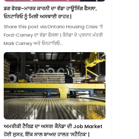
ਡਗ ਫੋਰਡ–ਮਾਰਕ ਕਾਰਨੀ ਦਾ ਵੱਡਾ ਹਾਊਸਿੰਗ ਫੈਸਲਾ,
ਓਨਟਾਰਿਓ ਨੂੰ ਮਿਲੀ ਅਸਥਾਈ ਰਾਹਤ |
Share this post via:Ontario Housing Crisis ‘ਤੇ
Ford-Carney ਦਾ ਵੱਡਾ ਫੈਸਲਾ | ਕੈਨੇਡਾ ਦੇ ਪ੍ਰਧਾਨ ਮੰਤਰੀ
Mark Carney ਅਤੇ ਓਨਟਾਰਿਓ…
ਅਮਰੀਕੀ ਟੈਰਿਫ਼ ਦਾ ਅਸਰ! ਕੈਨੇਡਾ ਦੀ Job Market
ਹੋਈ ਸੁਸਤ, ਇੱਕ ਸਾਲ ਬਾਅਦ ਹਾਲਤ ‘ਸਟੈਟਿਕ’ |