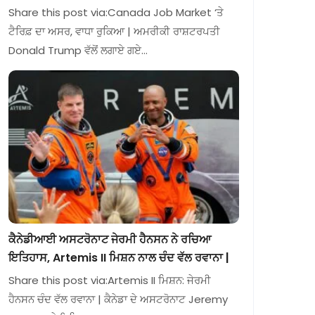
Share this post via:Canada Job Market ‘ਤੇ
ਟੈਰਿਫ਼ ਦਾ ਅਸਰ, ਵਾਧਾ ਰੁਕਿਆ | ਅਮਰੀਕੀ ਰਾਸ਼ਟਰਪਤੀ
Donald Trump ਵੱਲੋਂ ਲਗਾਏ ਗਏ…
ਕੈਨੇਡੀਆਈ ਅਸਟਰੋਨਾਟ ਜੇਰਮੀ ਹੈਨਸਨ ਨੇ ਰਚਿਆ
ਇਤਿਹਾਸ, Artemis II ਮਿਸ਼ਨ ਨਾਲ ਚੰਦ ਵੱਲ ਰਵਾਨਾ |
Share this post via:Artemis II ਮਿਸ਼ਨ: ਜੇਰਮੀ
ਹੈਨਸਨ ਚੰਦ ਵੱਲ ਰਵਾਨਾ | ਕੈਨੇਡਾ ਦੇ ਅਸਟਰੋਨਾਟ Jeremy