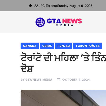
22.1°C Toronto
Sunday, August 9, 2026
CANADA
CRIME
PUNJAB
TORONTO/GTA
ਟੋਰਾਂਟੋ ਦੀ ਮਹਿਲਾ ‘ਤੇ ਤਿੰ
ਦੋਸ਼
BY
GTA NEWS MEDIA
OCTOBER 4, 2024