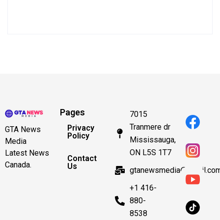
Pages
7015
Tranmere dr
Privacy
GTA News
Policy
Mississauga,
Media
ON L5S 1T7
Latest News
Contact
Canada.
Us
gtanewsmedia@gmail.co
+1 416-
880-
8538