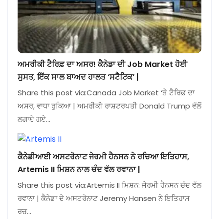
ਅਮਰੀਕੀ ਟੈਰਿਫ਼ ਦਾ ਅਸਰ! ਕੈਨੇਡਾ ਦੀ Job Market ਹੋਈ
ਸੁਸਤ, ਇੱਕ ਸਾਲ ਬਾਅਦ ਹਾਲਤ ‘ਸਟੈਟਿਕ’ |
Share this post via:Canada Job Market ‘ਤੇ ਟੈਰਿਫ਼ ਦਾ
ਅਸਰ, ਵਾਧਾ ਰੁਕਿਆ | ਅਮਰੀਕੀ ਰਾਸ਼ਟਰਪਤੀ Donald Trump ਵੱਲੋਂ
ਲਗਾਏ ਗਏ…
ਕੈਨੇਡੀਆਈ ਅਸਟਰੋਨਾਟ ਜੇਰਮੀ ਹੈਨਸਨ ਨੇ ਰਚਿਆ ਇਤਿਹਾਸ,
Artemis II ਮਿਸ਼ਨ ਨਾਲ ਚੰਦ ਵੱਲ ਰਵਾਨਾ |
Share this post via:Artemis II ਮਿਸ਼ਨ: ਜੇਰਮੀ ਹੈਨਸਨ ਚੰਦ ਵੱਲ
ਰਵਾਨਾ | ਕੈਨੇਡਾ ਦੇ ਅਸਟਰੋਨਾਟ Jeremy Hansen ਨੇ ਇਤਿਹਾਸ
ਰਚ…