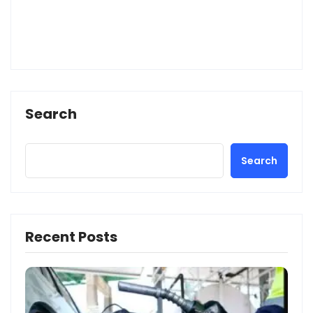
Search
Search
Recent Posts