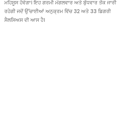
ਮਹਿਸੂਸ ਹੋਵੇਗਾ। ਇਹ ਗਰਮੀ ਮੰਗਲਵਾਰ ਅਤੇ ਬੁੱਧਵਾਰ ਤੱਕ ਜਾਰੀ
ਰਹੇਗੀ ਜਦੋਂ ਉੱਚਾਈਆਂ ਅਨੁਕ੍ਰਮ ਵਿੱਚ 32 ਅਤੇ 33 ਡਿਗਰੀ
ਸੈਲਸਿਅਸ ਦੀ ਆਸ ਹੈ।