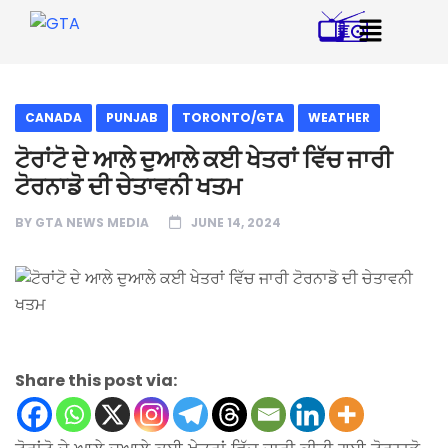
CANADA
PUNJAB
TORONTO/GTA
WEATHER
ਟੋਰਾਂਟੋ ਦੇ ਆਲੇ ਦੁਆਲੇ ਕਈ ਖੇਤਰਾਂ ਵਿੱਚ ਜਾਰੀ
ਟੋਰਨਾਡੋ ਦੀ ਚੇਤਾਵਨੀ ਖਤਮ
BY
GTA NEWS MEDIA
JUNE 14, 2024
Share this post via: