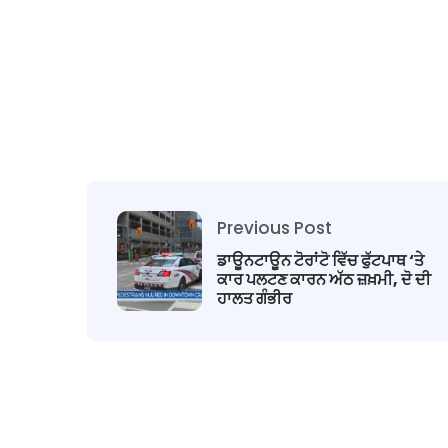
Previous Post
ਡਾਊਨਟਾਊਨ ਟੋਰਾਂਟੋ ਵਿੱਚ ਫੁੱਟਪਾਥ ‘ਤੇ
ਕਾਰ ਪਲਟਣ ਕਾਰਨ ਅੱਠ ਜ਼ਖ਼ਮੀ, ਦੋ ਦੀ
ਹਾਲਤ ਗੰਭੀਰ