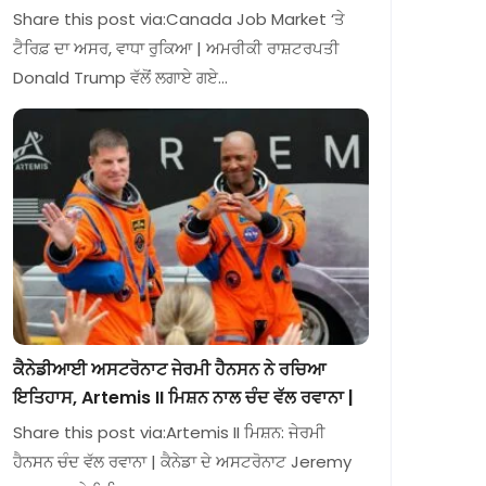
Share this post via:Canada Job Market ‘ਤੇ
ਟੈਰਿਫ਼ ਦਾ ਅਸਰ, ਵਾਧਾ ਰੁਕਿਆ | ਅਮਰੀਕੀ ਰਾਸ਼ਟਰਪਤੀ
Donald Trump ਵੱਲੋਂ ਲਗਾਏ ਗਏ…
ਕੈਨੇਡੀਆਈ ਅਸਟਰੋਨਾਟ ਜੇਰਮੀ ਹੈਨਸਨ ਨੇ ਰਚਿਆ
ਇਤਿਹਾਸ, Artemis II ਮਿਸ਼ਨ ਨਾਲ ਚੰਦ ਵੱਲ ਰਵਾਨਾ |
Share this post via:Artemis II ਮਿਸ਼ਨ: ਜੇਰਮੀ
ਹੈਨਸਨ ਚੰਦ ਵੱਲ ਰਵਾਨਾ | ਕੈਨੇਡਾ ਦੇ ਅਸਟਰੋਨਾਟ Jeremy