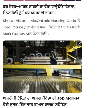
ਡਗ ਫੋਰਡ–ਮਾਰਕ ਕਾਰਨੀ ਦਾ ਵੱਡਾ ਹਾਊਸਿੰਗ ਫੈਸਲਾ,
ਓਨਟਾਰਿਓ ਨੂੰ ਮਿਲੀ ਅਸਥਾਈ ਰਾਹਤ |
Share this post via:Ontario Housing Crisis ‘ਤੇ
Ford-Carney ਦਾ ਵੱਡਾ ਫੈਸਲਾ | ਕੈਨੇਡਾ ਦੇ ਪ੍ਰਧਾਨ ਮੰਤਰੀ
Mark Carney ਅਤੇ ਓਨਟਾਰਿਓ…
ਅਮਰੀਕੀ ਟੈਰਿਫ਼ ਦਾ ਅਸਰ! ਕੈਨੇਡਾ ਦੀ Job Market
ਹੋਈ ਸੁਸਤ, ਇੱਕ ਸਾਲ ਬਾਅਦ ਹਾਲਤ ‘ਸਟੈਟਿਕ’ |