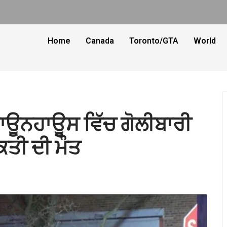
Home
Canada
Toronto/GTA
World
ਦੇ ਟਾਊਨਹਾਊਸ ਵਿੱਚ ਗੋਲੀਬਾਰੀ
ਕਤੀ ਦੀ ਮੌਤ