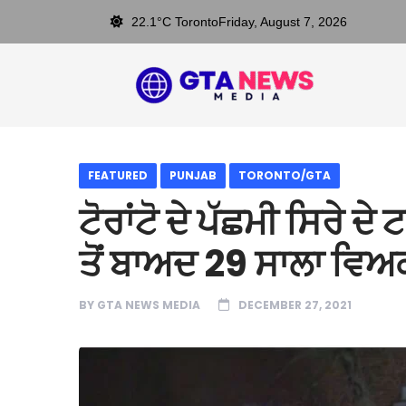
22.1°C Toronto
Friday, August 7, 2026
FEATURED
PUNJAB
TORONTO/GTA
ਟੋਰਾਂਟੋ ਦੇ ਪੱਛਮੀ ਸਿਰੇ 
ਤੋਂ ਬਾਅਦ 29 ਸਾਲਾ ਵਿਅ
BY
GTA NEWS MEDIA
DECEMBER 27, 2021