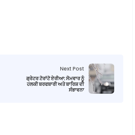
Next Post
ਗ੍ਰੇਟਰ ਟੋਰਾਂਟੋ ਏਰੀਆ: ਸੋਮਵਾਰ ਨੂੰ
ਹਲਕੀ ਬਰਫਬਾਰੀ ਅਤੇ ਬਾਰਿਸ਼ ਦੀ
ਸੰਭਾਵਨਾ