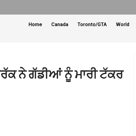
Home
Canada
Toronto/GTA
World
ਟਰੱਕ ਨੇ ਗੱਡੀਆਂ ਨੂੰ ਮਾਰੀ ਟੱਕਰ