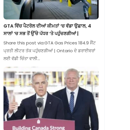
GTA ਵਿੱਚ ਪੈਟਰੋਲ ਦੀਆਂ ਕੀਮਤਾਂ ‘ਚ ਵੱਡਾ ਉਛਾਲ, 4
ਸਾਲਾਂ ‘ਚ ਸਭ ਤੋਂ ਉੱਚੇ ਪੱਧਰ ‘ਤੇ ਪਹੁੰਚਣਗੀਆਂ |
Share this post via:GTA Gas Prices 184.9 ਸੈਂਟ
ਪ੍ਰਤੀ ਲੀਟਰ ਤੱਕ ਪਹੁੰਚਣਗੀਆਂ | Ontario ਦੇ ਡਰਾਈਵਰਾਂ
ਲਈ ਵੱਡੀ ਚਿੰਤਾ ਵਾਲੀ…