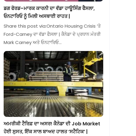
ਡਗ ਫੋਰਡ–ਮਾਰਕ ਕਾਰਨੀ ਦਾ ਵੱਡਾ ਹਾਊਸਿੰਗ ਫੈਸਲਾ,
ਓਨਟਾਰਿਓ ਨੂੰ ਮਿਲੀ ਅਸਥਾਈ ਰਾਹਤ |
Share this post via:Ontario Housing Crisis ‘ਤੇ
Ford-Carney ਦਾ ਵੱਡਾ ਫੈਸਲਾ | ਕੈਨੇਡਾ ਦੇ ਪ੍ਰਧਾਨ ਮੰਤਰੀ
Mark Carney ਅਤੇ ਓਨਟਾਰਿਓ…
ਅਮਰੀਕੀ ਟੈਰਿਫ਼ ਦਾ ਅਸਰ! ਕੈਨੇਡਾ ਦੀ Job Market
ਹੋਈ ਸੁਸਤ, ਇੱਕ ਸਾਲ ਬਾਅਦ ਹਾਲਤ ‘ਸਟੈਟਿਕ’ |