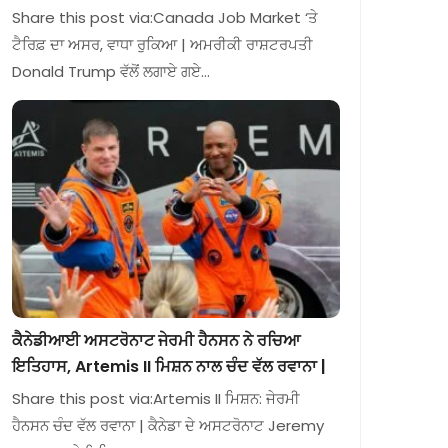
Share this post via:Canada Job Market ‘ਤੇ
ਟੈਰਿਫ਼ ਦਾ ਅਸਰ, ਵਾਧਾ ਰੁਕਿਆ | ਅਮਰੀਕੀ ਰਾਸ਼ਟਰਪਤੀ
Donald Trump ਵੱਲੋਂ ਲਗਾਏ ਗਏ…
ਕੈਨੇਡੀਆਈ ਅਸਟਰੋਨਾਟ ਜੇਰਮੀ ਹੈਨਸਨ ਨੇ ਰਚਿਆ
ਇਤਿਹਾਸ, Artemis II ਮਿਸ਼ਨ ਨਾਲ ਚੰਦ ਵੱਲ ਰਵਾਨਾ |
Share this post via:Artemis II ਮਿਸ਼ਨ: ਜੇਰਮੀ
ਹੈਨਸਨ ਚੰਦ ਵੱਲ ਰਵਾਨਾ | ਕੈਨੇਡਾ ਦੇ ਅਸਟਰੋਨਾਟ Jeremy