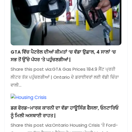
GTA ਵਿੱਚ ਪੈਟਰੋਲ ਦੀਆਂ ਕੀਮਤਾਂ ‘ਚ ਵੱਡਾ ਉਛਾਲ, 4 ਸਾਲਾਂ ‘ਚ
ਸਭ ਤੋਂ ਉੱਚੇ ਪੱਧਰ ‘ਤੇ ਪਹੁੰਚਣਗੀਆਂ |
Share this post via:GTA Gas Prices 184.9 ਸੈਂਟ ਪ੍ਰਤੀ
ਲੀਟਰ ਤੱਕ ਪਹੁੰਚਣਗੀਆਂ | Ontario ਦੇ ਡਰਾਈਵਰਾਂ ਲਈ ਵੱਡੀ ਚਿੰਤਾ
ਵਾਲੀ…
ਡਗ ਫੋਰਡ–ਮਾਰਕ ਕਾਰਨੀ ਦਾ ਵੱਡਾ ਹਾਊਸਿੰਗ ਫੈਸਲਾ, ਓਨਟਾਰਿਓ
ਨੂੰ ਮਿਲੀ ਅਸਥਾਈ ਰਾਹਤ |
Share this post via:Ontario Housing Crisis ‘ਤੇ Ford-