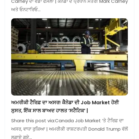
Carney ਦਾ ਵੱਡਾ ਫੈਸਲਾ | ਕੈਨੇਡਾ ਦੇ ਪ੍ਰਧਾਨ ਮੰਤਰੀ Mark Carney
ਅਤੇ ਓਨਟਾਰਿਓ…
ਅਮਰੀਕੀ ਟੈਰਿਫ਼ ਦਾ ਅਸਰ! ਕੈਨੇਡਾ ਦੀ Job Market ਹੋਈ
ਸੁਸਤ, ਇੱਕ ਸਾਲ ਬਾਅਦ ਹਾਲਤ ‘ਸਟੈਟਿਕ’ |
Share this post via:Canada Job Market ‘ਤੇ ਟੈਰਿਫ਼ ਦਾ
ਅਸਰ, ਵਾਧਾ ਰੁਕਿਆ | ਅਮਰੀਕੀ ਰਾਸ਼ਟਰਪਤੀ Donald Trump ਵੱਲੋਂ
ਲਗਾਏ ਗਏ…