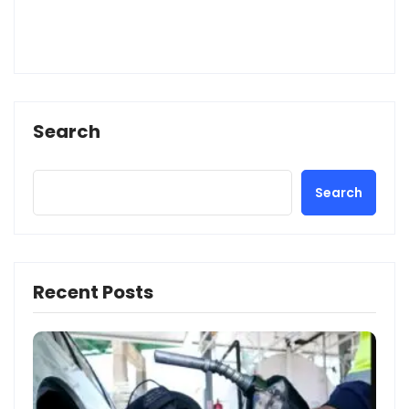
Search
Search
Recent Posts