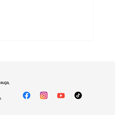
auga,
m