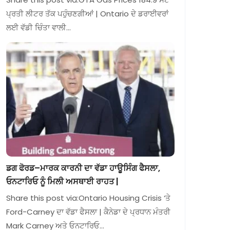
ਪ੍ਰਤੀ ਲੀਟਰ ਤੱਕ ਪਹੁੰਚਣਗੀਆਂ | Ontario ਦੇ ਡਰਾਈਵਰਾਂ
ਲਈ ਵੱਡੀ ਚਿੰਤਾ ਵਾਲੀ…
ਡਗ ਫੋਰਡ–ਮਾਰਕ ਕਾਰਨੀ ਦਾ ਵੱਡਾ ਹਾਊਸਿੰਗ ਫੈਸਲਾ,
ਓਨਟਾਰਿਓ ਨੂੰ ਮਿਲੀ ਅਸਥਾਈ ਰਾਹਤ |
Share this post via:Ontario Housing Crisis ‘ਤੇ
Ford-Carney ਦਾ ਵੱਡਾ ਫੈਸਲਾ | ਕੈਨੇਡਾ ਦੇ ਪ੍ਰਧਾਨ ਮੰਤਰੀ
Mark Carney ਅਤੇ ਓਨਟਾਰਿਓ…