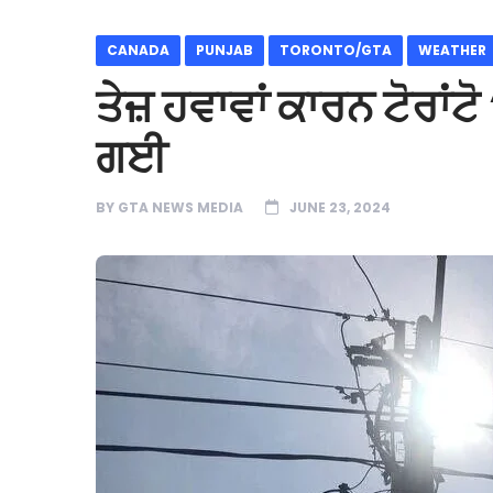
CANADA
PUNJAB
TORONTO/GTA
WEATHER
ਤੇਜ਼ ਹਵਾਵਾਂ ਕਾਰਨ ਟੋਰਾਂਟੋ
ਗਈ
BY
GTA NEWS MEDIA
JUNE 23, 2024