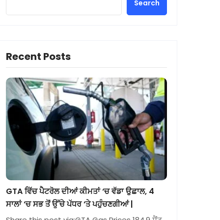
Search
Recent Posts
GTA ਵਿੱਚ ਪੈਟਰੋਲ ਦੀਆਂ ਕੀਮਤਾਂ ‘ਚ ਵੱਡਾ ਉਛਾਲ, 4
ਸਾਲਾਂ ‘ਚ ਸਭ ਤੋਂ ਉੱਚੇ ਪੱਧਰ ‘ਤੇ ਪਹੁੰਚਣਗੀਆਂ |
Share this post via:GTA Gas Prices 184.9 ਸੈਂਟ