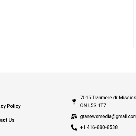
7015 Tranmere dr Mississ
ON L5S 1T7
acy Policy
gtanewsmedia@gmail.co
act Us
+1 416-880-8538