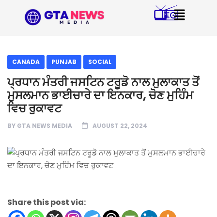
CANADA
PUNJAB
SOCIAL
ਪ੍ਰਧਾਨ ਮੰਤਰੀ ਜਸਟਿਨ ਟਰੂਡੋ ਨਾਲ ਮੁਲਾਕਾਤ ਤੋਂ
ਮੁਸਲਮਾਨ ਭਾਈਚਾਰੇ ਦਾ ਇਨਕਾਰ, ਚੋਣ ਮੁਹਿੰਮ
ਵਿਚ ਰੁਕਾਵਟ
BY
GTA NEWS MEDIA
AUGUST 22, 2024
Share this post via: