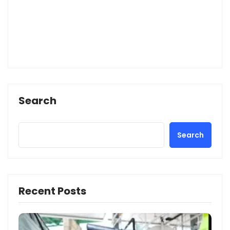
Search
Search
Recent Posts