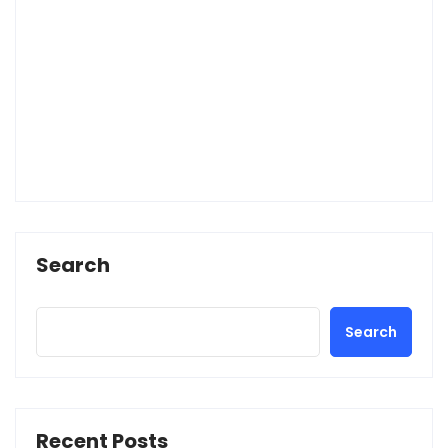
Search
Search
Recent Posts