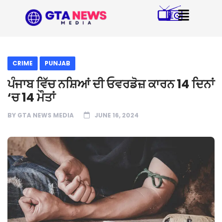
CRIME
PUNJAB
ਪੰਜਾਬ ਵਿੱਚ ਨਸ਼ਿਆਂ ਦੀ ਓਵਰਡੋਜ਼ ਕਾਰਨ 14 ਦਿਨਾਂ
‘ਚ 14 ਮੌਤਾਂ
BY
GTA NEWS MEDIA
JUNE 16, 2024