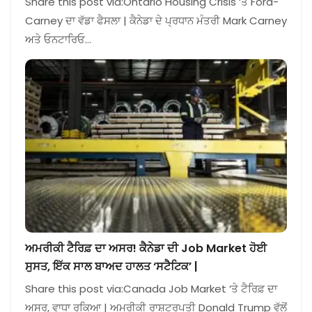
Share this post via:Ontario Housing Crisis ‘ਤੇ Ford-
Carney ਦਾ ਵੱਡਾ ਫੈਸਲਾ | ਕੈਨੇਡਾ ਦੇ ਪ੍ਰਧਾਨ ਮੰਤਰੀ Mark Carney
ਅਤੇ ਓਨਟਾਰਿਓ…
ਅਮਰੀਕੀ ਟੈਰਿਫ਼ ਦਾ ਅਸਰ! ਕੈਨੇਡਾ ਦੀ Job Market ਹੋਈ
ਸੁਸਤ, ਇੱਕ ਸਾਲ ਬਾਅਦ ਹਾਲਤ ‘ਸਟੈਟਿਕ’ |
Share this post via:Canada Job Market ‘ਤੇ ਟੈਰਿਫ਼ ਦਾ
ਅਸਰ, ਵਾਧਾ ਰੁਕਿਆ | ਅਮਰੀਕੀ ਰਾਸ਼ਟਰਪਤੀ Donald Trump ਵੱਲੋਂ