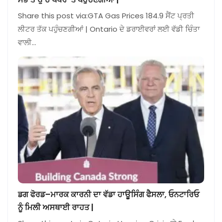
Share this post via:GTA Gas Prices 184.9 ਸੈਂਟ ਪ੍ਰਤੀ
ਲੀਟਰ ਤੱਕ ਪਹੁੰਚਣਗੀਆਂ | Ontario ਦੇ ਡਰਾਈਵਰਾਂ ਲਈ ਵੱਡੀ ਚਿੰਤਾ
ਵਾਲੀ…
ਡਗ ਫੋਰਡ–ਮਾਰਕ ਕਾਰਨੀ ਦਾ ਵੱਡਾ ਹਾਊਸਿੰਗ ਫੈਸਲਾ, ਓਨਟਾਰਿਓ
ਨੂੰ ਮਿਲੀ ਅਸਥਾਈ ਰਾਹਤ |