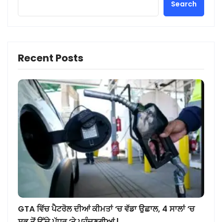
Search
Recent Posts
GTA ਵਿੱਚ ਪੈਟਰੋਲ ਦੀਆਂ ਕੀਮਤਾਂ ‘ਚ ਵੱਡਾ ਉਛਾਲ, 4 ਸਾਲਾਂ ‘ਚ
ਸਭ ਤੋਂ ਉੱਚੇ ਪੱਧਰ ‘ਤੇ ਪਹੁੰਚਣਗੀਆਂ |