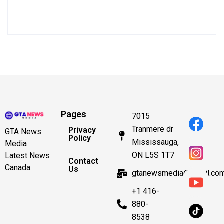
Pages
7015
Tranmere dr
Privacy
GTA News
Policy
Mississauga,
Media
ON L5S 1T7
Latest News
Contact
Canada.
Us
gtanewsmedia@gmail.co
+1 416-
880-
8538